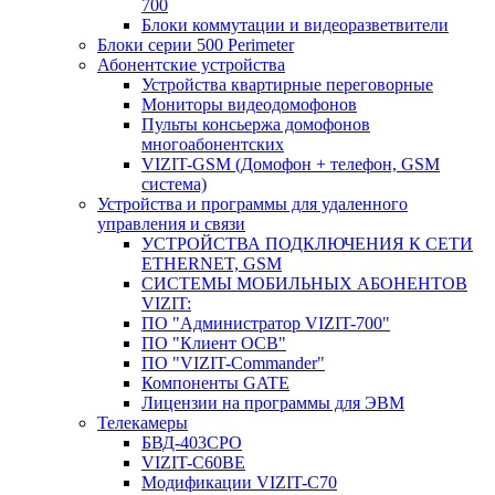
700
Блоки коммутации и видеоразветвители
Блоки серии 500 Perimeter
Абонентские устройства
Устройства квартирные переговорные
Мониторы видеодомофонов
Пульты консьержа домофонов
многоабонентских
VIZIT-GSM (Домофон + телефон, GSM
система)
Устройства и программы для удаленного
управления и связи
УСТРОЙСТВА ПОДКЛЮЧЕНИЯ К СЕТИ
ETHERNET, GSM
CИСТЕМЫ МОБИЛЬНЫХ АБОНЕНТОВ
VIZIT:
ПО "Администратор VIZIT-700"
ПО "Клиент ОСВ"
ПО "VIZIT-Commander"
Компоненты GATE
Лицензии на программы для ЭВМ
Телекамеры
БВД-403СРО
VIZIT-С60BE
Модификации VIZIT-C70