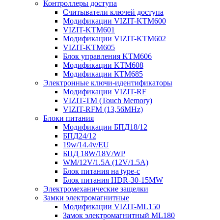
Контроллеры доступа
Считыватели ключей доступа
Модификации VIZIT-KTM600
VIZIT-KTM601
Модификации VIZIT-KTM602
VIZIT-KTM605
Блок управления KTM606
Модификации KTM608
Модификации КТМ685
Электронные ключи-идентификаторы
Модификации VIZIT-RF
VIZIT-TM (Touch Memory)
VIZIT-RFM (13,56MHz)
Блоки питания
Модификации БПД18/12
БПД24/12
19w/14.4v/EU
БПД 18W/18V/WP
WM/12V/1.5A (12V/1.5A)
Блок питания на type-c
Блок питания HDR-30-15MW
Электромеханические защелки
Замки электромагнитные
Модификации VIZIT-ML150
Замок электромагнитный ML180