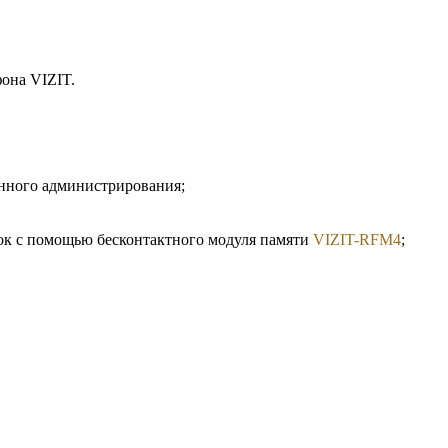
она VIZIT.
нного администрирования;
ок с помощью бесконтактного модуля памяти
VIZIT-RFM4
;