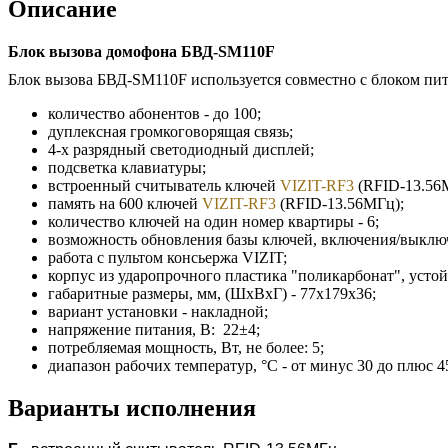
Описание
Блок вызова домофона БВД-SM110F
Блок вызова БВД-SM110F используется совместно с блоком пи
количество абонентов - до 100;
дуплексная громкоговорящая связь;
4-х разрядный светодиодный дисплей;
подсветка клавиатуры;
встроенный считыватель ключей
VIZIT-RF3
(RFID-13.56М
память на 600 ключей
VIZIT-RF3
(RFID-13.56МГц);
количество ключей на один номер квартиры - 6;
возможность обновления базы ключей, включения/выключ
работа с пультом конcьержа VIZIT;
корпус из ударопрочного пластика "поликарбонат", усто
габаритные размеры, мм, (ШхВхГ) - 77х179х36;
вариант установки - накладной;
напряжение питания, В: 22±4;
потребляемая мощность, Вт, не более: 5;
диапазон рабочих температур, °С - от минус 30 до плюс 4
Варианты исполнения