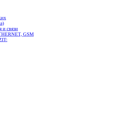
ких
а)
 и связи
THERNET, GSM
IT: