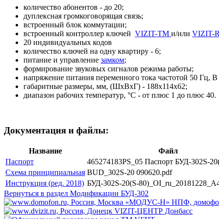
количество абонентов - до 20;
дуплексная громкоговорящая связь;
встроенный блок коммутации;
встроенный контроллер ключей
VIZIT-TM
и/или
VIZIT-
20 индивидуальных кодов
количество ключей на одну квартиру - 6;
питание и управление
замком
;
формирование звуковых сигналов режима работы;
напряжение питания переменного тока частотой 50 Гц, В -
габаритные размеры, мм, (ШхВхГ) - 188х114х62;
диапазон рабочих температур, °C - от плюс 1 до плюс 40.
Документация и файлы:
Название
Файл
Паспорт
465274183PS_05 Паспорт БУД-302S-20(
Схема принципиальная
BUD_302S-20 090620.pdf
Инструкция (ред. 2018)
БУД-302S-20(S-80)_OI_ru_20181228_A4
Вернуться в раздел Модификации БУД-302