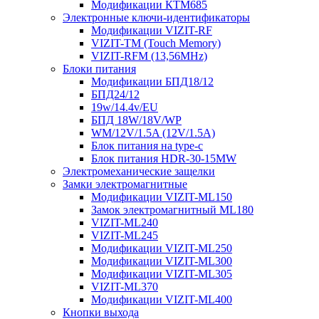
Модификации КТМ685
Электронные ключи-идентификаторы
Модификации VIZIT-RF
VIZIT-TM (Touch Memory)
VIZIT-RFM (13,56MHz)
Блоки питания
Модификации БПД18/12
БПД24/12
19w/14.4v/EU
БПД 18W/18V/WP
WM/12V/1.5A (12V/1.5A)
Блок питания на type-c
Блок питания HDR-30-15MW
Электромеханические защелки
Замки электромагнитные
Модификации VIZIT-ML150
Замок электромагнитный ML180
VIZIT-ML240
VIZIT-ML245
Модификации VIZIT-ML250
Модификации VIZIT-ML300
Модификации VIZIT-ML305
VIZIT-ML370
Модификации VIZIT-ML400
Кнопки выхода