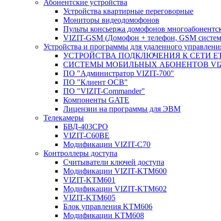
Абонентские устройства
Устройства квартирные переговорные
Мониторы видеодомофонов
Пульты консьержа домофонов многоабонентс
VIZIT-GSM (Домофон + телефон, GSM систем
Устройства и программы для удаленного управления
УСТРОЙСТВА ПОДКЛЮЧЕНИЯ К СЕТИ E
CИСТЕМЫ МОБИЛЬНЫХ АБОНЕНТОВ VIZ
ПО "Администратор VIZIT-700"
ПО "Клиент ОСВ"
ПО "VIZIT-Commander"
Компоненты GATE
Лицензии на программы для ЭВМ
Телекамеры
БВД-403СРО
VIZIT-С60BE
Модификации VIZIT-C70
Контроллеры доступа
Считыватели ключей доступа
Модификации VIZIT-KTM600
VIZIT-KTM601
Модификации VIZIT-KTM602
VIZIT-KTM605
Блок управления KTM606
Модификации KTM608