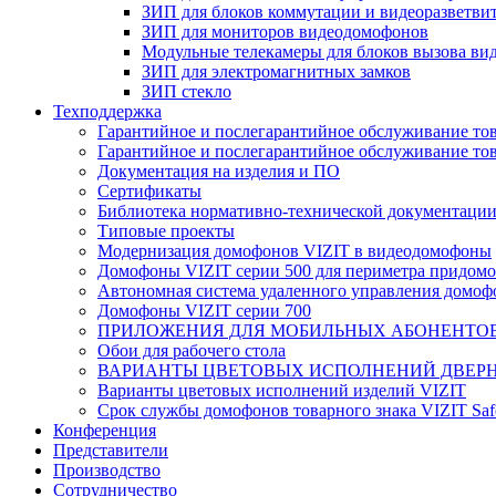
ЗИП для блоков коммутации и видеоразветви
ЗИП для мониторов видеодомофонов
Модульные телекамеры для блоков вызова в
ЗИП для электромагнитных замков
ЗИП стекло
Техподдержка
Гарантийное и послегарантийное обслуживание тов
Гарантийное и послегарантийное обслуживание тов
Документация на изделия и ПО
Сертификаты
Библиотека нормативно-технической документаци
Типовые проекты
Модернизация домофонов VIZIT в видеодомофоны
Домофоны VIZIT серии 500 для периметра придомо
Автономная система удаленного управления домо
Домофоны VIZIT серии 700
ПРИЛОЖЕНИЯ ДЛЯ МОБИЛЬНЫХ АБОНЕНТО
Обои для рабочего стола
ВАРИАНТЫ ЦВЕТОВЫХ ИСПОЛНЕНИЙ ДВЕРН
Варианты цветовых исполнений изделий VIZIT
Срок службы домофонов товарного знака VIZIT Sa
Конференция
Представители
Производство
Сотрудничество