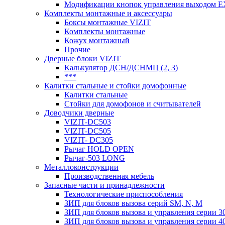
Модификации кнопок управления выходом E
Комплекты монтажные и аксессуары
Боксы монтажные VIZIT
Комплекты монтажные
Кожух монтажный
Прочие
Дверные блоки VIZIT
Калькулятор ДСН/ДСНМЦ (2, 3)
***
Калитки стальные и стойки домофонные
Калитки стальные
Стойки для домофонов и считывателей
Доводчики дверные
VIZIT-DC503
VIZIT-DC505
VIZIT- DC305
Рычаг HOLD OPEN
Рычаг-503 LONG
Металлоконструкции
Производственная мебель
Запасные части и принадлежности
Технологические приспособления
ЗИП для блоков вызова серий SM, N, M
ЗИП для блоков вызова и управления серии 3
ЗИП для блоков вызова и управления серии 4