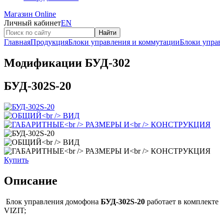
Магазин Online
Личный кабинет
EN
Найти
Главная
Продукция
Блоки управления и коммутации
Блоки управ
Модификации БУД-302
БУД-302S-20
Купить
Описание
Блок управления домофона
БУД-302S-20
работает в комплект
VIZIT;