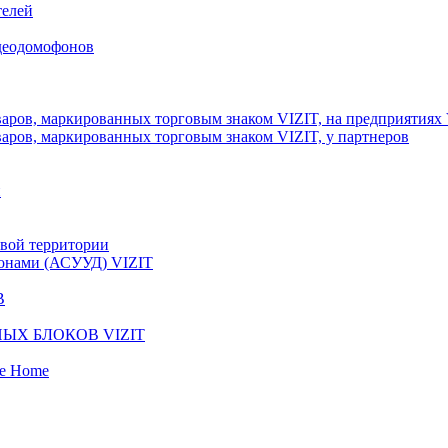
телей
идеодомофонов
аров, маркированных торговым знаком VIZIT, на предприятиях
аров, маркированных торговым знаком VIZIT, у партнеров
и
вой территории
фонами (АСУУД) VIZIT
В
ЫХ БЛОКОВ VIZIT
fe Home