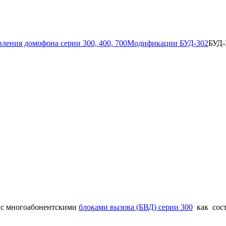
ления домофона серии 300, 400, 700
Модификации БУД-302
БУД-
е с многоабонентскими
блоками вызова (БВД) серии
300
как сост