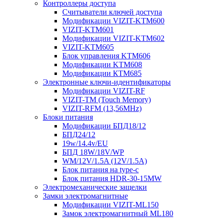
Контроллеры доступа
Считыватели ключей доступа
Модификации VIZIT-KTM600
VIZIT-KTM601
Модификации VIZIT-KTM602
VIZIT-KTM605
Блок управления KTM606
Модификации KTM608
Модификации КТМ685
Электронные ключи-идентификаторы
Модификации VIZIT-RF
VIZIT-TM (Touch Memory)
VIZIT-RFM (13,56MHz)
Блоки питания
Модификации БПД18/12
БПД24/12
19w/14.4v/EU
БПД 18W/18V/WP
WM/12V/1.5A (12V/1.5A)
Блок питания на type-c
Блок питания HDR-30-15MW
Электромеханические защелки
Замки электромагнитные
Модификации VIZIT-ML150
Замок электромагнитный ML180