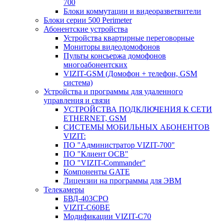
700
Блоки коммутации и видеоразветвители
Блоки серии 500 Perimeter
Абонентские устройства
Устройства квартирные переговорные
Мониторы видеодомофонов
Пульты консьержа домофонов
многоабонентских
VIZIT-GSM (Домофон + телефон, GSM
система)
Устройства и программы для удаленного
управления и связи
УСТРОЙСТВА ПОДКЛЮЧЕНИЯ К СЕТИ
ETHERNET, GSM
CИСТЕМЫ МОБИЛЬНЫХ АБОНЕНТОВ
VIZIT:
ПО "Администратор VIZIT-700"
ПО "Клиент ОСВ"
ПО "VIZIT-Commander"
Компоненты GATE
Лицензии на программы для ЭВМ
Телекамеры
БВД-403СРО
VIZIT-С60BE
Модификации VIZIT-C70