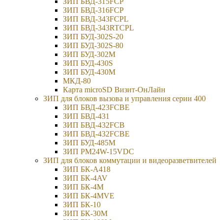
ЗИП БВД-315FCP
ЗИП БВД-316FCP
ЗИП БВД-343FCPL
ЗИП БВД-343RTCPL
ЗИП БУД-302S-20
ЗИП БУД-302S-80
ЗИП БУД-302М
ЗИП БУД-430S
ЗИП БУД-430M
МКД-80
Карта microSD Визит-ОнЛайн
ЗИП для блоков вызова и управления серии 400
ЗИП БВД-423FCBE
ЗИП БВД-431
ЗИП БВД-432FCB
ЗИП БВД-432FCBE
ЗИП БУД-485М
ЗИП РМ24W-15VDC
ЗИП для блоков коммутации и видеоразветвителей
ЗИП БК-А418
ЗИП БК-4AV
ЗИП БК-4М
ЗИП БК-4MVE
ЗИП БК-10
ЗИП БК-30М