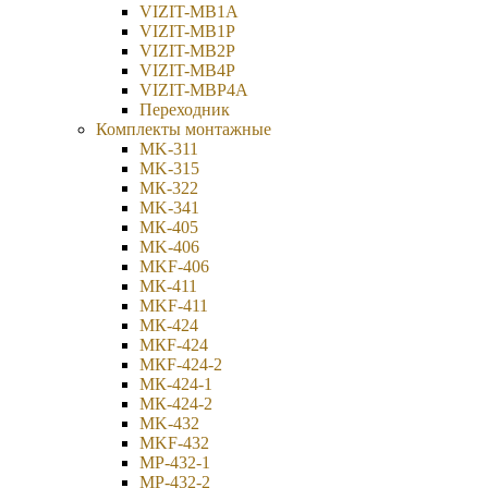
VIZIT-MB1A
VIZIT-MB1P
VIZIT-MB2Р
VIZIT-MB4P
VIZIT-МВP4A
Переходник
Комплекты монтажные
MK-311
MK-315
МК-322
MK-341
МК-405
MK-406
MKF-406
МК-411
MKF-411
МК-424
МКF-424
МКF-424-2
МК-424-1
МК-424-2
MK-432
MKF-432
МР-432-1
МР-432-2