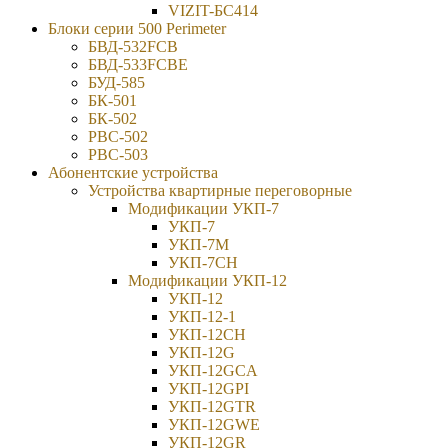
VIZIT-БС414
Блоки серии 500 Perimeter
БВД-532FCB
БВД-533FCBE
БУД-585
БК-501
БК-502
РВС-502
РВС-503
Абонентские устройства
Устройства квартирные переговорные
Модификации УКП-7
УКП-7
УКП-7М
УКП-7CH
Модификации УКП-12
УКП-12
УКП-12-1
УКП-12CH
УКП-12G
УКП-12GCA
УКП-12GPI
УКП-12GTR
УКП-12GWE
УКП-12GR