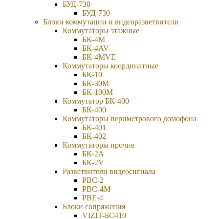
БУД-730
БУД-730
Блоки коммутации и видеоразветвители
Коммутаторы этажные
БК-4М
БК-4AV
БК-4МVE
Коммутаторы координатные
БК-10
БК-30М
БК-100М
Коммутатор БК-400
БК-400
Коммутаторы периметрового домофона
БК-401
БК-402
Коммутаторы прочие
БК-2А
БК-2V
Разветвители видеосигнала
РВС-2
РВС-4М
РВЕ-4
Блоки сопряжения
VIZIT-БС410