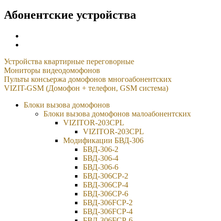
Абонентские устройства
Устройства квартирные переговорные
Мониторы видеодомофонов
Пульты консьержа домофонов многоабонентских
VIZIT-GSM (Домофон + телефон, GSM система)
Блоки вызова домофонов
Блоки вызова домофонов малоабонентских
VIZITOR-203CPL
VIZITOR-203CPL
Модификации БВД-306
БВД-306-2
БВД-306-4
БВД-306-6
БВД-306CP-2
БВД-306CP-4
БВД-306CP-6
БВД-306FCP-2
БВД-306FCP-4
БВД-306FCP-6