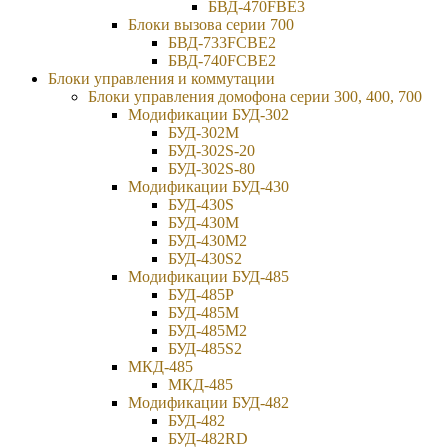
БВД-470FBE3
Блоки вызова серии 700
БВД-733FCBE2
БВД-740FCBE2
Блоки управления и коммутации
Блоки управления домофона серии 300, 400, 700
Модификации БУД-302
БУД-302М
БУД-302S-20
БУД-302S-80
Модификации БУД-430
БУД-430S
БУД-430M
БУД-430M2
БУД-430S2
Модификации БУД-485
БУД-485P
БУД-485М
БУД-485M2
БУД-485S2
МКД-485
МКД-485
Модификации БУД-482
БУД-482
БУД-482RD