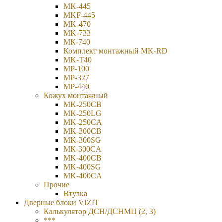
MK-445
MKF-445
MK-470
MK-733
МК-740
Комплект монтажный MK-RD
MK-T40
MP-100
MP-327
MP-440
Кожух монтажный
MK-250CB
MK-250LG
MK-250CA
MK-300CB
MK-300SG
МК-300СA
MK-400CB
MK-400SG
MK-400CA
Прочие
Втулка
Дверные блоки VIZIT
Калькулятор ДСН/ДСНМЦ (2, 3)
***