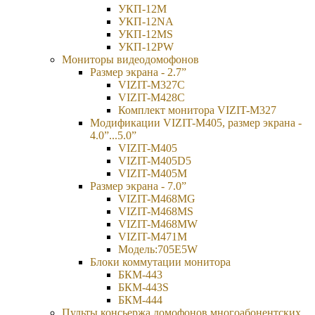
УКП-12М
УКП-12NA
УКП-12MS
УКП-12PW
Мониторы видеодомофонов
Размер экрана - 2.7”
VIZIT-M327C
VIZIT-M428C
Комплект монитора VIZIT-M327
Модификации VIZIT-M405, размер экрана -
4.0”...5.0”
VIZIT-M405
VIZIT-M405D5
VIZIT-M405М
Размер экрана - 7.0”
VIZIT-M468MG
VIZIT-M468MS
VIZIT-M468MW
VIZIT-M471M
Модель:705Е5W
Блоки коммутации монитора
БКМ-443
БКМ-443S
БКМ-444
Пульты консьержа домофонов многоабонентских