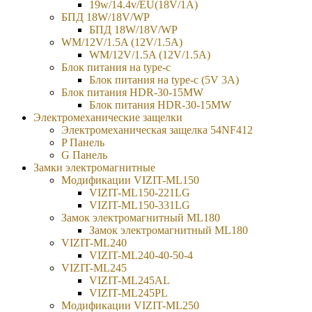
19w/14.4v/EU(18V/1А)
БПД 18W/18V/WP
БПД 18W/18V/WP
WM/12V/1.5A (12V/1.5A)
WM/12V/1.5A (12V/1.5A)
Блок питания на type-c
Блок питания на type-c (5V 3A)
Блок питания HDR-30-15MW
Блок питания HDR-30-15MW
Электромеханические защелки
Электромеханическая защелка 54NF412
P Панель
G Панель
Замки электромагнитные
Модификации VIZIT-ML150
VIZIT-ML150-221LG
VIZIT-ML150-331LG
Замок электромагнитный ML180
Замок электромагнитный ML180
VIZIT-ML240
VIZIT-ML240-40-50-4
VIZIT-ML245
VIZIT-ML245AL
VIZIT-ML245PL
Модификации VIZIT-ML250