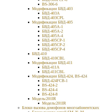
BS-306-6
Модификации БВД-403
БВД-403A
БВД-403CPL
Модификации БВД-405
БВД-405А-1
БВД-405А-2
БВД-405А-4
БВД-405CP-1
БВД-405CP-2
БВД-405CP-4
БВД-410
БВД-410CBL
Модификации БВД-411
БВД-411A
БВД-411CBL
Модификации БВД-424, BS-424
БВД-424FCB-1
BS-424-2
BS-424-4
BS-424-8
Модель:201IR
Модель:201IR
Блоки вызова домофонов многоабонентских