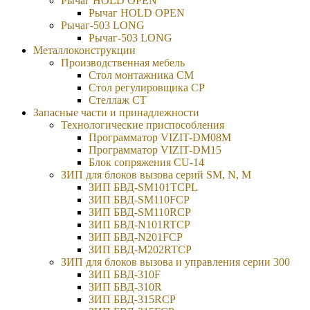
Рычаг HOLD OPEN
Рычаг HOLD OPEN
Рычаг-503 LONG
Рычаг-503 LONG
Металлоконструкции
Производственная мебель
Стол монтажника СМ
Стол регулировщика СР
Стеллаж СТ
Запасные части и принадлежности
Технологические приспособления
Программатор VIZIT-DM08M
Программатор VIZIT-DM15
Блок сопряжения CU-14
ЗИП для блоков вызова серий SM, N, M
ЗИП БВД-SM101TCPL
ЗИП БВД-SM110FCP
ЗИП БВД-SM110RCP
ЗИП БВД-N101RTCP
ЗИП БВД-N201FCP
ЗИП БВД-M202RTCP
ЗИП для блоков вызова и управления серии 300
ЗИП БВД-310F
ЗИП БВД-310R
ЗИП БВД-315RCP