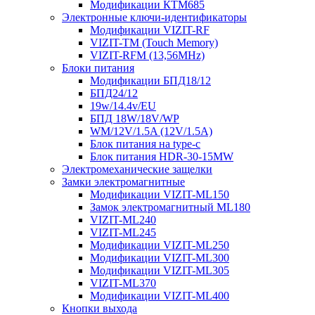
Модификации КТМ685
Электронные ключи-идентификаторы
Модификации VIZIT-RF
VIZIT-TM (Touch Memory)
VIZIT-RFM (13,56MHz)
Блоки питания
Модификации БПД18/12
БПД24/12
19w/14.4v/EU
БПД 18W/18V/WP
WM/12V/1.5A (12V/1.5A)
Блок питания на type-c
Блок питания HDR-30-15MW
Электромеханические защелки
Замки электромагнитные
Модификации VIZIT-ML150
Замок электромагнитный ML180
VIZIT-ML240
VIZIT-ML245
Модификации VIZIT-ML250
Модификации VIZIT-ML300
Модификации VIZIT-ML305
VIZIT-ML370
Модификации VIZIT-ML400
Кнопки выхода