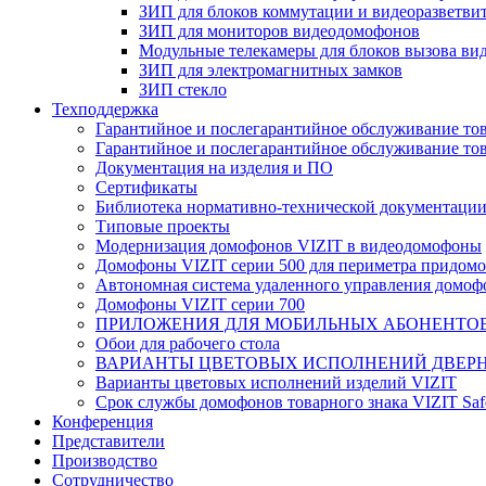
ЗИП для блоков коммутации и видеоразветви
ЗИП для мониторов видеодомофонов
Модульные телекамеры для блоков вызова в
ЗИП для электромагнитных замков
ЗИП стекло
Техподдержка
Гарантийное и послегарантийное обслуживание тов
Гарантийное и послегарантийное обслуживание тов
Документация на изделия и ПО
Сертификаты
Библиотека нормативно-технической документаци
Типовые проекты
Модернизация домофонов VIZIT в видеодомофоны
Домофоны VIZIT серии 500 для периметра придомо
Автономная система удаленного управления домо
Домофоны VIZIT серии 700
ПРИЛОЖЕНИЯ ДЛЯ МОБИЛЬНЫХ АБОНЕНТО
Обои для рабочего стола
ВАРИАНТЫ ЦВЕТОВЫХ ИСПОЛНЕНИЙ ДВЕРН
Варианты цветовых исполнений изделий VIZIT
Срок службы домофонов товарного знака VIZIT Sa
Конференция
Представители
Производство
Сотрудничество