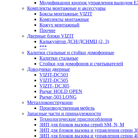
Модификации кнопок управления выходом E
Комплекты монтажные и аксессуары
Боксы монтажные VIZIT
Комплекты монтажные
Кожух монтажный
Прочие
Дверные блоки VIZIT
Калькулятор ДСН/ДСНМЦ (2, 3)
***
Калитки стальные и стойки домофонные
Калитки стальные
Стойки для домофонов и считывателей
Доводчики дверные
VIZIT-DC503
VIZIT-DC505
VIZIT- DC305
Рычаг HOLD OPEN
Рычаг-503 LONG
Металлоконструкции
Производственная мебель
Запасные части и принадлежности
Технологические приспособления
ЗИП для блоков вызова серий SM, N, M
ЗИП для блоков вызова и управления серии 3
ЗИП для блоков вызова и управления серии 4