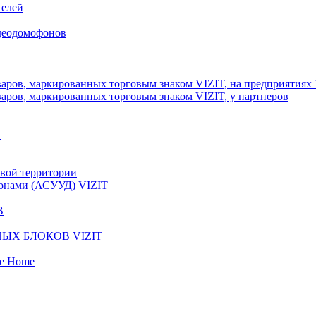
телей
идеодомофонов
аров, маркированных торговым знаком VIZIT, на предприятиях
аров, маркированных торговым знаком VIZIT, у партнеров
и
вой территории
фонами (АСУУД) VIZIT
В
ЫХ БЛОКОВ VIZIT
fe Home