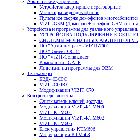
Абонентские устройства
Устройства квартирные переговорные
Мониторы видеодомофонов
Пульты консьержа домофонов многоабонентс
VIZIT-GSM (Домофон + телефон, GSM систем
Устройства и программы для удаленного управления
УСТРОЙСТВА ПОДКЛЮЧЕНИЯ К СЕТИ E
CИСТЕМЫ МОБИЛЬНЫХ АБОНЕНТОВ VIZ
ПО "Администратор VIZIT-700"
ПО "Клиент ОСВ"
ПО "VIZIT-Commander"
Компоненты GATE
Лицензии на программы для ЭВМ
Телекамеры
БВД-403СРО
VIZIT-С60BE
Модификации VIZIT-C70
Контроллеры доступа
Считыватели ключей доступа
Модификации VIZIT-KTM600
VIZIT-KTM601
Модификации VIZIT-KTM602
VIZIT-KTM605
Блок управления KTM606
Модификации KTM608