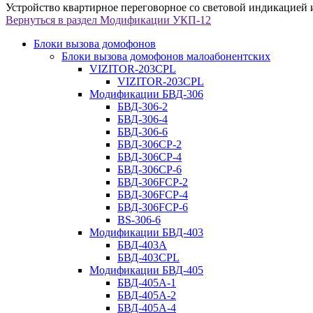
Устройство квартирное переговорное со световой индикацией 
Вернуться в раздел
Модификации УКП-12
Блоки вызова домофонов
Блоки вызова домофонов малоабонентских
VIZITOR-203CPL
VIZITOR-203CPL
Модификации БВД-306
БВД-306-2
БВД-306-4
БВД-306-6
БВД-306CP-2
БВД-306CP-4
БВД-306CP-6
БВД-306FCP-2
БВД-306FCP-4
БВД-306FCP-6
BS-306-6
Модификации БВД-403
БВД-403A
БВД-403CPL
Модификации БВД-405
БВД-405А-1
БВД-405А-2
БВД-405А-4