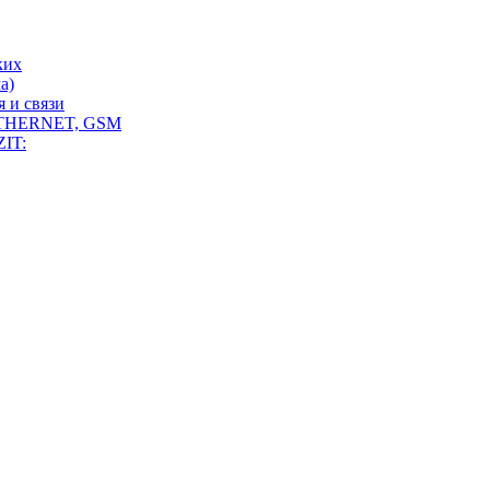
ких
а)
 и связи
THERNET, GSM
IT: