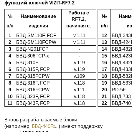
функций ключей VIZIT-RF7.2
Работа с
№
Наименование
№
Наим
RF7.2,
п/п
изделия
начиная с:
п/п
и
1
БВД-SM110F, FCP
v.1.11
12
БВД-34
2
БВД-SM110FCPW
v.1.11
13
БВД-424
3
БВД-N201FCP
-
14
БВД-432
4
БВД-306FCP-х
-
15
БВД-423
5
БВД-310F
v.119
16
БВД-432
6
БВД-315F, FCP
v.119
17
БВД-433
7
БВД-315FCPW
v.109
18
БВД-532
8
БВД-316F, FCP
v.118
19
БВД-533
9
БВД-316FCPW
v.111
20
RD-5F
10
БВД-323F, FCP
v.118
21
БВД-733
11
БВД-343F, FCP
v.118
22
БВД-740
Вновь разрабатываемые блоки
(например,
БВД-440Fx
...) имеют поддержку