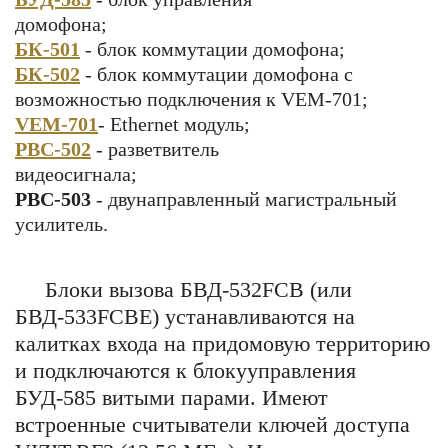
домофона
БК-501
- блок коммутации домофона;
БК-502
- блок коммутации домофона с
возможностью подключения к VEM-701;
VEM-701
- Ethernet модуль;
РВС-502
- разветвитель
видеосигнал
РВС-503
- двунаправленный магистральный
усилитель.
Блоки вызова БВД-532FCB (или
БВД-533FCBE) устанавливаются на
калитках входа на придомовую территорию
и подключаются к блокууправления
БУД-585 витыми парами. Имеют
встроенные считыватели ключей доступа