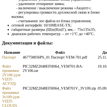
- удаленное отпирание замка;
- включение / выключение режима «Акцепт»;
- регулировка громкости дуплексной связи в блоке
вызова;
- считывание лог-файла из блока управления;
сетевой интерфейс 10/100BASE-TX;
габаритные размеры (Ш)х(В)х(Г), мм, - 75х135х35;
диапазон рабочих температур – от +1°C до +40°C.
Документация и файлы:
Название
Файл
Да
Паспорт
467758056PS_01 Паспорт VEM-701.pdf
25.11
Файл
PIC32MZ2048EFH064_VEM701-BA-
19.10
прошивки
2V106.rar
2V106 (для
VIZIT-
АСУУД)
Файл
PIC32MZ2048EFH064_VEM701V_3V109.zip
05.09
прошивки
3v109 (для
VIZIT-
CLOUD)