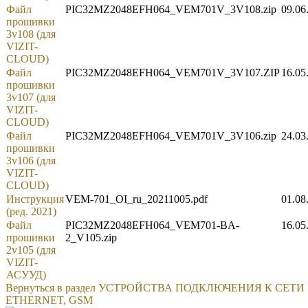
Файл
PIC32MZ2048EFH064_VEM701V_3V108.zip
09.06
прошивки
3v108 (для
VIZIT-
CLOUD)
Файл
PIC32MZ2048EFH064_VEM701V_3V107.ZIP
16.05
прошивки
3v107 (для
VIZIT-
CLOUD)
Файл
PIC32MZ2048EFH064_VEM701V_3V106.zip
24.03
прошивки
3v106 (для
VIZIT-
CLOUD)
Инструкция
VEM-701_OI_ru_20211005.pdf
01.08
(ред. 2021)
Файл
PIC32MZ2048EFH064_VEM701-BA-
16.05
прошивки
2_V105.zip
2v105 (для
VIZIT-
АСУУД)
Вернуться в раздел УСТРОЙСТВА ПОДКЛЮЧЕНИЯ К СЕТИ
ETHERNET, GSM