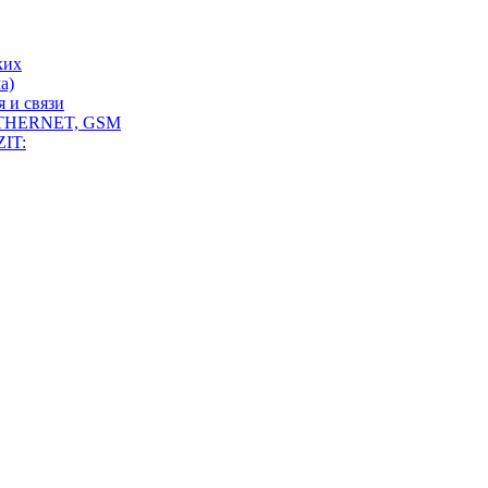
ких
а)
 и связи
THERNET, GSM
IT: