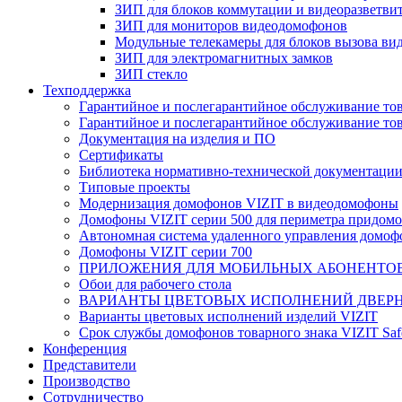
ЗИП для блоков коммутации и видеоразветви
ЗИП для мониторов видеодомофонов
Модульные телекамеры для блоков вызова в
ЗИП для электромагнитных замков
ЗИП стекло
Техподдержка
Гарантийное и послегарантийное обслуживание тов
Гарантийное и послегарантийное обслуживание тов
Документация на изделия и ПО
Сертификаты
Библиотека нормативно-технической документаци
Типовые проекты
Модернизация домофонов VIZIT в видеодомофоны
Домофоны VIZIT серии 500 для периметра придомо
Автономная система удаленного управления домо
Домофоны VIZIT серии 700
ПРИЛОЖЕНИЯ ДЛЯ МОБИЛЬНЫХ АБОНЕНТО
Обои для рабочего стола
ВАРИАНТЫ ЦВЕТОВЫХ ИСПОЛНЕНИЙ ДВЕРН
Варианты цветовых исполнений изделий VIZIT
Срок службы домофонов товарного знака VIZIT Sa
Конференция
Представители
Производство
Сотрудничество