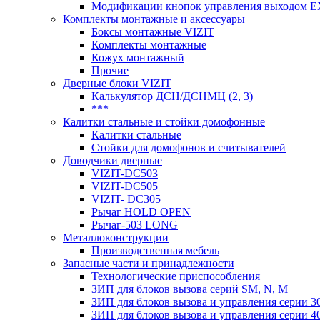
Модификации кнопок управления выходом E
Комплекты монтажные и аксессуары
Боксы монтажные VIZIT
Комплекты монтажные
Кожух монтажный
Прочие
Дверные блоки VIZIT
Калькулятор ДСН/ДСНМЦ (2, 3)
***
Калитки стальные и стойки домофонные
Калитки стальные
Стойки для домофонов и считывателей
Доводчики дверные
VIZIT-DC503
VIZIT-DC505
VIZIT- DC305
Рычаг HOLD OPEN
Рычаг-503 LONG
Металлоконструкции
Производственная мебель
Запасные части и принадлежности
Технологические приспособления
ЗИП для блоков вызова серий SM, N, M
ЗИП для блоков вызова и управления серии 3
ЗИП для блоков вызова и управления серии 4