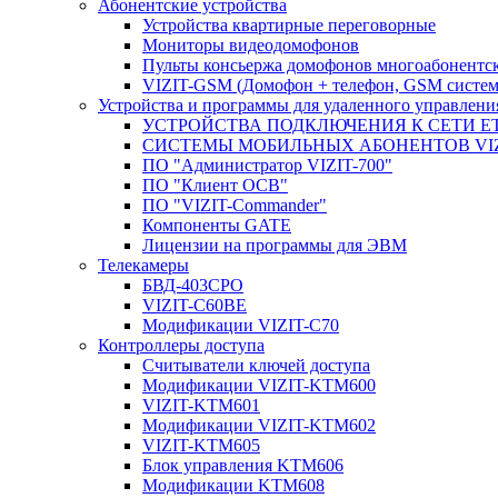
Абонентские устройства
Устройства квартирные переговорные
Мониторы видеодомофонов
Пульты консьержа домофонов многоабонентс
VIZIT-GSM (Домофон + телефон, GSM систем
Устройства и программы для удаленного управления
УСТРОЙСТВА ПОДКЛЮЧЕНИЯ К СЕТИ E
CИСТЕМЫ МОБИЛЬНЫХ АБОНЕНТОВ VIZ
ПО "Администратор VIZIT-700"
ПО "Клиент ОСВ"
ПО "VIZIT-Commander"
Компоненты GATE
Лицензии на программы для ЭВМ
Телекамеры
БВД-403СРО
VIZIT-С60BE
Модификации VIZIT-C70
Контроллеры доступа
Считыватели ключей доступа
Модификации VIZIT-KTM600
VIZIT-KTM601
Модификации VIZIT-KTM602
VIZIT-KTM605
Блок управления KTM606
Модификации KTM608