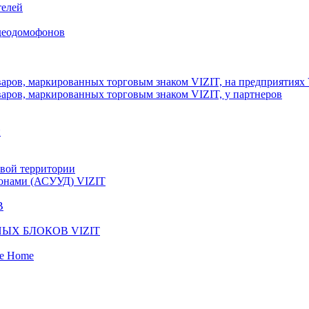
телей
идеодомофонов
аров, маркированных торговым знаком VIZIT, на предприятиях
аров, маркированных торговым знаком VIZIT, у партнеров
и
вой территории
фонами (АСУУД) VIZIT
В
ЫХ БЛОКОВ VIZIT
fe Home