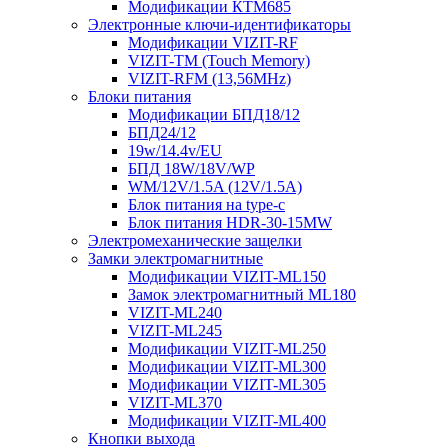
Модификации КТМ685
Электронные ключи-идентификаторы
Модификации VIZIT-RF
VIZIT-TM (Touch Memory)
VIZIT-RFM (13,56MHz)
Блоки питания
Модификации БПД18/12
БПД24/12
19w/14.4v/EU
БПД 18W/18V/WP
WM/12V/1.5A (12V/1.5A)
Блок питания на type-c
Блок питания HDR-30-15MW
Электромеханические защелки
Замки электромагнитные
Модификации VIZIT-ML150
Замок электромагнитный ML180
VIZIT-ML240
VIZIT-ML245
Модификации VIZIT-ML250
Модификации VIZIT-ML300
Модификации VIZIT-ML305
VIZIT-ML370
Модификации VIZIT-ML400
Кнопки выхода