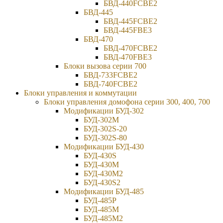
БВД-440FCBE2
БВД-445
БВД-445FCBE2
БВД-445FBE3
БВД-470
БВД-470FCBE2
БВД-470FBE3
Блоки вызова серии 700
БВД-733FCBE2
БВД-740FCBE2
Блоки управления и коммутации
Блоки управления домофона серии 300, 400, 700
Модификации БУД-302
БУД-302М
БУД-302S-20
БУД-302S-80
Модификации БУД-430
БУД-430S
БУД-430M
БУД-430M2
БУД-430S2
Модификации БУД-485
БУД-485P
БУД-485М
БУД-485M2