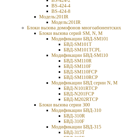
BS-424-2
BS-424-4
BS-424-8
Модель:201IR
Модель:201IR
Блоки вызова домофонов многоабонентских
Блоки вызова серий SM, N, M
Модификации БВД-SM101
БВД-SM101T
БВД-SM101TCPL
Модификации БВД-SM110
БВД-SM110R
БВД-SM110F
БВД-SM110FCP
БВД-SM110RCP
Модификации БВД серии N, M
БВД-N101RTCP
БВД-N201FCP
БВД-М202RTCP
Блоки вызова серии 300
Модификации БВД-310
БВД-310R
БВД-310F
Модификации БВД-315
БВД-315Т