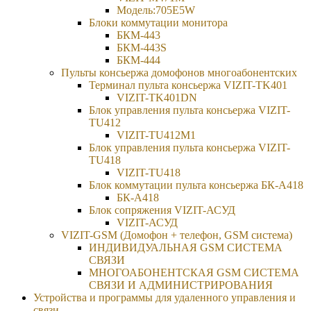
Модель:705Е5W
Блоки коммутации монитора
БКМ-443
БКМ-443S
БКМ-444
Пульты консьержа домофонов многоабонентских
Терминал пульта консьержа VIZIT-TK401
VIZIT-TK401DN
Блок управления пульта консьержа VIZIT-
TU412
VIZIT-TU412M1
Блок управления пульта консьержа VIZIT-
TU418
VIZIT-TU418
Блок коммутации пульта консьержа БК-А418
БК-А418
Блок сопряжения VIZIT-АСУД
VIZIT-АСУД
VIZIT-GSM (Домофон + телефон, GSM система)
ИНДИВИДУАЛЬНАЯ GSM СИСТЕМА
СВЯЗИ
МНОГОАБОНЕНТСКАЯ GSM СИСТЕМА
СВЯЗИ И АДМИНИСТРИРОВАНИЯ
Устройства и программы для удаленного управления и
связи