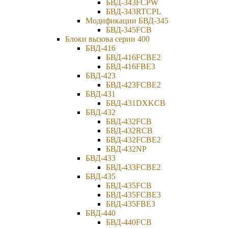
БВД-343FCPW
БВД-343RTCPL
Модификации БВД-345
БВД-345FCB
Блоки вызова серии 400
БВД-416
БВД-416FCBE2
БВД-416FBE3
БВД-423
БВД-423FCBE2
БВД-431
БВД-431DXKCB
БВД-432
БВД-432FCB
БВД-432RCB
БВД-432FCBE2
БВД-432NP
БВД-433
БВД-433FCBE2
БВД-435
БВД-435FCB
БВД-435FCBE3
БВД-435FBE3
БВД-440
БВД-440FCB