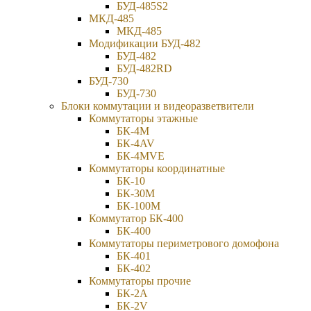
БУД-485S2
МКД-485
МКД-485
Модификации БУД-482
БУД-482
БУД-482RD
БУД-730
БУД-730
Блоки коммутации и видеоразветвители
Коммутаторы этажные
БК-4М
БК-4AV
БК-4МVE
Коммутаторы координатные
БК-10
БК-30М
БК-100М
Коммутатор БК-400
БК-400
Коммутаторы периметрового домофона
БК-401
БК-402
Коммутаторы прочие
БК-2А
БК-2V