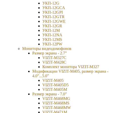
УКП-12G
УКП-12GCA
УКП-12GPI
УКП-12GTR
УКП-12GWE
УКП-12GR
УКП-12М
УКП-12NA
УКП-12MS
УКП-12PW
Мониторы видеодомофонов
Размер экрана - 2.7”
VIZIT-M327C
VIZIT-M428C
Комплект монитора VIZIT-M327
Модификации VIZIT-M405, размер экрана -
4.0”...5.0”
VIZIT-M405
VIZIT-M405D5
VIZIT-M405М
Размер экрана - 7.0”
VIZIT-M468MG
VIZIT-M468MS
VIZIT-M468MW
VIZIT-M471M