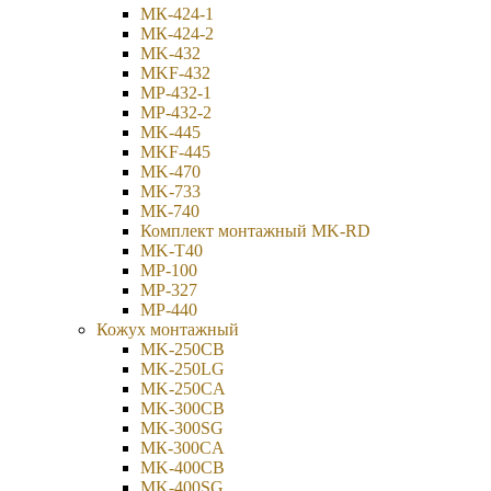
МК-424-1
МК-424-2
MK-432
MKF-432
МР-432-1
МР-432-2
MK-445
MKF-445
MK-470
MK-733
МК-740
Комплект монтажный MK-RD
MK-T40
MP-100
MP-327
MP-440
Кожух монтажный
MK-250CB
MK-250LG
MK-250CA
MK-300CB
MK-300SG
МК-300СA
MK-400CB
MK-400SG