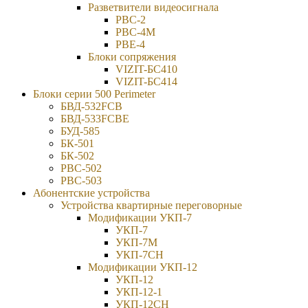
Разветвители видеосигнала
РВС-2
РВС-4М
РВЕ-4
Блоки сопряжения
VIZIT-БС410
VIZIT-БС414
Блоки серии 500 Perimeter
БВД-532FCB
БВД-533FCBE
БУД-585
БК-501
БК-502
РВС-502
РВС-503
Абонентские устройства
Устройства квартирные переговорные
Модификации УКП-7
УКП-7
УКП-7М
УКП-7CH
Модификации УКП-12
УКП-12
УКП-12-1
УКП-12CH