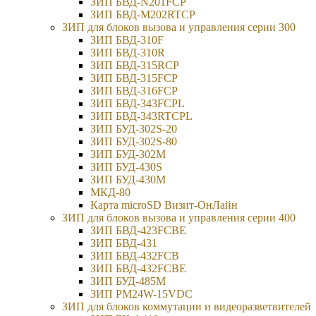
ЗИП БВД-N201FCP
ЗИП БВД-M202RTCP
ЗИП для блоков вызова и управления серии 300
ЗИП БВД-310F
ЗИП БВД-310R
ЗИП БВД-315RCP
ЗИП БВД-315FCP
ЗИП БВД-316FCP
ЗИП БВД-343FCPL
ЗИП БВД-343RTCPL
ЗИП БУД-302S-20
ЗИП БУД-302S-80
ЗИП БУД-302М
ЗИП БУД-430S
ЗИП БУД-430M
МКД-80
Карта microSD Визит-ОнЛайн
ЗИП для блоков вызова и управления серии 400
ЗИП БВД-423FCBE
ЗИП БВД-431
ЗИП БВД-432FCB
ЗИП БВД-432FCBE
ЗИП БУД-485М
ЗИП РМ24W-15VDC
ЗИП для блоков коммутации и видеоразветвителей