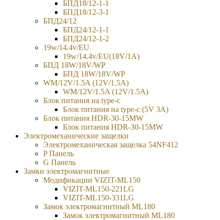
БПД18/12-1-1
БПД18/12-3-1
БПД24/12
БПД24/12-1-1
БПД24/12-1-2
19w/14.4v/EU
19w/14.4v/EU(18V/1А)
БПД 18W/18V/WP
БПД 18W/18V/WP
WM/12V/1.5A (12V/1.5A)
WM/12V/1.5A (12V/1.5A)
Блок питания на type-c
Блок питания на type-c (5V 3A)
Блок питания HDR-30-15MW
Блок питания HDR-30-15MW
Электромеханические защелки
Электромеханическая защелка 54NF412
P Панель
G Панель
Замки электромагнитные
Модификации VIZIT-ML150
VIZIT-ML150-221LG
VIZIT-ML150-331LG
Замок электромагнитный ML180
Замок электромагнитный ML180