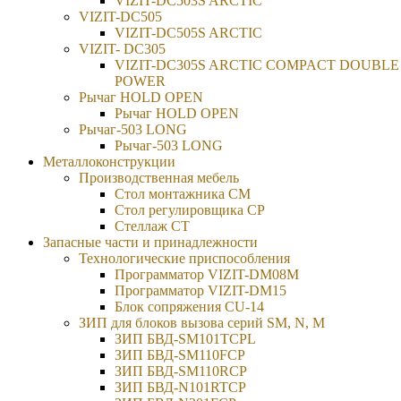
VIZIT-DC503S ARCTIC
VIZIT-DC505
VIZIT-DC505S ARCTIC
VIZIT- DC305
VIZIT-DC305S ARCTIC COMPACT DOUBLE
POWER
Рычаг HOLD OPEN
Рычаг HOLD OPEN
Рычаг-503 LONG
Рычаг-503 LONG
Металлоконструкции
Производственная мебель
Стол монтажника СМ
Стол регулировщика СР
Стеллаж СТ
Запасные части и принадлежности
Технологические приспособления
Программатор VIZIT-DM08M
Программатор VIZIT-DM15
Блок сопряжения CU-14
ЗИП для блоков вызова серий SM, N, M
ЗИП БВД-SM101TCPL
ЗИП БВД-SM110FCP
ЗИП БВД-SM110RCP
ЗИП БВД-N101RTCP