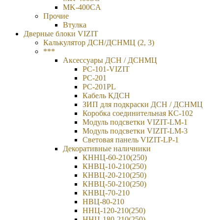
MK-400CA
Прочие
Втулка
Дверные блоки VIZIT
Калькулятор ДСН/ДСНМЦ (2, 3)
***
Аксессуары ДСН / ДСНМЦ
PC-101-VIZIT
PC-201
PC-201PL
Кабель КДСН
ЗИП для подкраски ДСН / ДСНМЦ
Коробка соединительная КС-102
Модуль подсветки VIZIT-LM-1
Модуль подсветки VIZIT-LM-3
Световая панель VIZIT-LP-1
Декоративные наличники
КННЦ-60-210(250)
КНВЦ-10-210(250)
КНВЦ-20-210(250)
КНВЦ-50-210(250)
КНВЦ-70-210
НВЦ-80-210
ННЦ-120-210(250)
ННЦ-180-210(250)