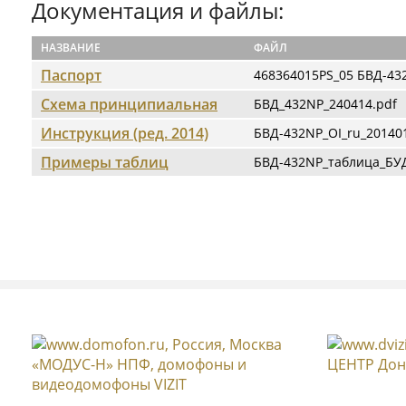
Документация и файлы:
НАЗВАНИЕ
ФАЙЛ
Паспорт
468364015PS_05 БВД-432
Схема принципиальная
БВД_432NP_240414.pdf
Инструкция (ред. 2014)
БВД-432NP_OI_ru_20140
Примеры таблиц
БВД-432NP_таблица_БУД