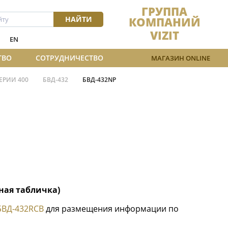
ГРУППА
НАЙТИ
КОМПАНИЙ
VIZIT
EN
ТВО
СОТРУДНИЧЕСТВО
МАГАЗИН ONLINE
ЕРИИ 400
БВД-432
БВД-432NP
ная табличка)
БВД-432RCB
для размещения информации по