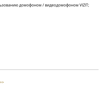
ьзованию домофоном / видеодомофоном VIZIT;
>>