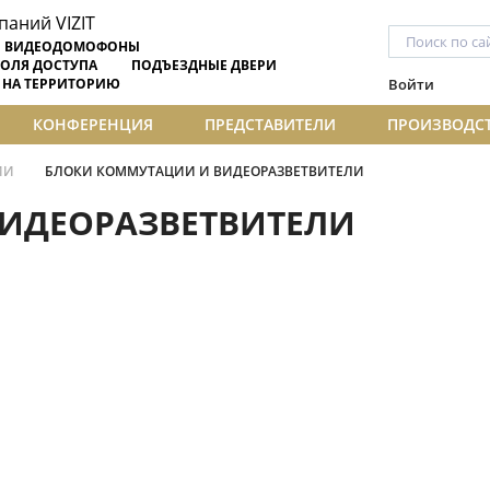
ВИДЕОДОМОФОНЫ
ОЛЯ ДОСТУПА
ПОДЪЕЗДНЫЕ ДВЕРИ
 НА ТЕРРИТОРИЮ
Войти
КОНФЕРЕНЦИЯ
ПРЕДСТАВИТЕЛИ
ПРОИЗВОДС
ИИ
БЛОКИ КОММУТАЦИИ И ВИДЕОРАЗВЕТВИТЕЛИ
ИДЕОРАЗВЕТВИТЕЛИ
ЦИИ
0, 400, 700
тели
БК-4AV
БК-4М
коммутатор (емкость до 4
Этажный коммутатор (