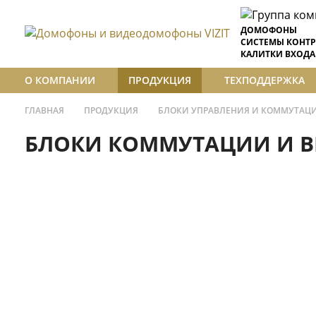
ДОМОФОНЫ
СИСТЕМЫ КОНТР
КАЛИТКИ ВХОДА
О КОМПАНИИ
ПРОДУКЦИЯ
ТЕХПОДДЕРЖКА
ГЛАВНАЯ
ПРОДУКЦИЯ
БЛОКИ УПРАВЛЕНИЯ И КОММУТАЦ
БЛОКИ КОММУТАЦИИ И В
БЛОКИ ВЫЗОВА ДОМОФОНОВ
Коммутаторы этажные
БЛОКИ УПРАВЛЕНИЯ И КОММУТА
Блоки управления домофона серии 30
Блоки коммутации и видеоразветви
БК-4М
Этажный коммутатор, емкость до 4
Этажный 