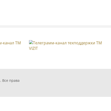
ый разветвитель
значен для
ониторов к линии
бонентского
рупповому блоку
. Распределитель
 от перегрузки и
.
. Все права
0М
атор, емкость до