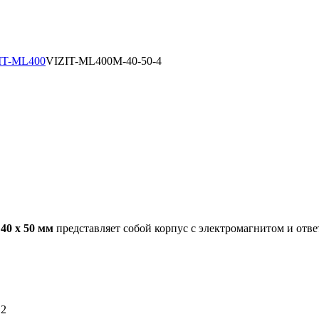
IT-ML400
VIZIT-ML400М-40-50-4
40 х 50 мм
представляет собой корпус с электромагнитом и отв
,2