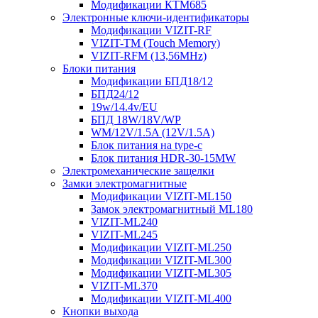
Модификации КТМ685
Электронные ключи-идентификаторы
Модификации VIZIT-RF
VIZIT-TM (Touch Memory)
VIZIT-RFM (13,56MHz)
Блоки питания
Модификации БПД18/12
БПД24/12
19w/14.4v/EU
БПД 18W/18V/WP
WM/12V/1.5A (12V/1.5A)
Блок питания на type-c
Блок питания HDR-30-15MW
Электромеханические защелки
Замки электромагнитные
Модификации VIZIT-ML150
Замок электромагнитный ML180
VIZIT-ML240
VIZIT-ML245
Модификации VIZIT-ML250
Модификации VIZIT-ML300
Модификации VIZIT-ML305
VIZIT-ML370
Модификации VIZIT-ML400
Кнопки выхода