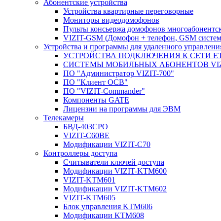
Абонентские устройства
Устройства квартирные переговорные
Мониторы видеодомофонов
Пульты консьержа домофонов многоабонентс
VIZIT-GSM (Домофон + телефон, GSM систем
Устройства и программы для удаленного управления
УСТРОЙСТВА ПОДКЛЮЧЕНИЯ К СЕТИ E
CИСТЕМЫ МОБИЛЬНЫХ АБОНЕНТОВ VIZ
ПО "Администратор VIZIT-700"
ПО "Клиент ОСВ"
ПО "VIZIT-Commander"
Компоненты GATE
Лицензии на программы для ЭВМ
Телекамеры
БВД-403СРО
VIZIT-С60BE
Модификации VIZIT-C70
Контроллеры доступа
Считыватели ключей доступа
Модификации VIZIT-KTM600
VIZIT-KTM601
Модификации VIZIT-KTM602
VIZIT-KTM605
Блок управления KTM606
Модификации KTM608