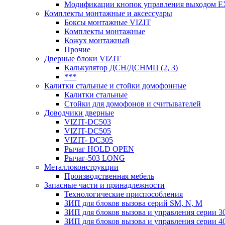
Модификации кнопок управления выходом E
Комплекты монтажные и аксессуары
Боксы монтажные VIZIT
Комплекты монтажные
Кожух монтажный
Прочие
Дверные блоки VIZIT
Калькулятор ДСН/ДСНМЦ (2, 3)
***
Калитки стальные и стойки домофонные
Калитки стальные
Стойки для домофонов и считывателей
Доводчики дверные
VIZIT-DC503
VIZIT-DC505
VIZIT- DC305
Рычаг HOLD OPEN
Рычаг-503 LONG
Металлоконструкции
Производственная мебель
Запасные части и принадлежности
Технологические приспособления
ЗИП для блоков вызова серий SM, N, M
ЗИП для блоков вызова и управления серии 3
ЗИП для блоков вызова и управления серии 4