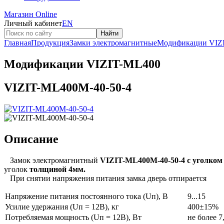
Магазин Online
Личный кабинет
EN
Найти
Главная
Продукция
Замки электромагнитные
Модификации VIZ
Модификации VIZIT-ML400
VIZIT-ML400М-40-50-4
Описание
Замок электромагнитный
VIZIT-ML400М-40-50-4 с уголком 
уголок
толщиной 4мм.
При снятии напряжения питания замка дверь отпирается
Напряжение питания постоянного тока (Uп), В
9...15
Усилие удержания (Uп = 12В), кг
400±15%
Потребляемая мощность (Uп = 12В), Вт
не более 7