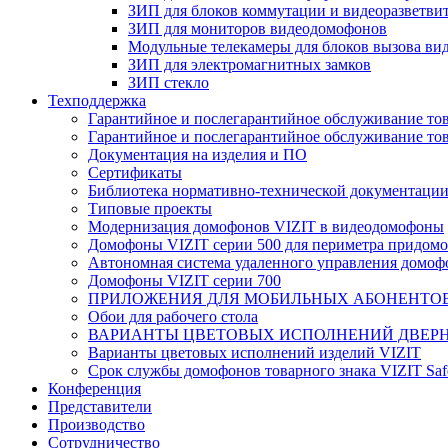
ЗИП для блоков коммутации и видеоразветви
ЗИП для мониторов видеодомофонов
Модульные телекамеры для блоков вызова в
ЗИП для электромагнитных замков
ЗИП стекло
Техподдержка
Гарантийное и послегарантийное обслуживание тов
Гарантийное и послегарантийное обслуживание тов
Документация на изделия и ПО
Сертификаты
Библиотека нормативно-технической документаци
Типовые проекты
Модернизация домофонов VIZIT в видеодомофоны
Домофоны VIZIT серии 500 для периметра придомо
Автономная система удаленного управления домо
Домофоны VIZIT серии 700
ПРИЛОЖЕНИЯ ДЛЯ МОБИЛЬНЫХ АБОНЕНТО
Обои для рабочего стола
ВАРИАНТЫ ЦВЕТОВЫХ ИСПОЛНЕНИЙ ДВЕРН
Варианты цветовых исполнений изделий VIZIT
Срок службы домофонов товарного знака VIZIT Sa
Конференция
Представители
Производство
Сотрудничество