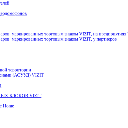
телей
идеодомофонов
аров, маркированных торговым знаком VIZIT, на предприятиях
аров, маркированных торговым знаком VIZIT, у партнеров
и
вой территории
фонами (АСУУД) VIZIT
В
ЫХ БЛОКОВ VIZIT
fe Home