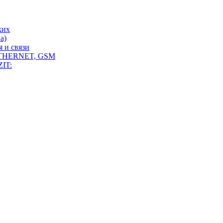
ких
а)
 и связи
THERNET, GSM
IT: