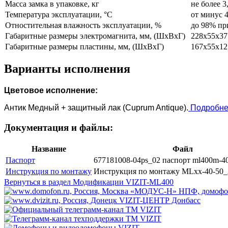
Масса замка в упаковке, кг
не более 3
Температура эксплуатации, °C
от минус 
Отностительная влажность эксплуатации, %
до 98% пр
Габаритные размеры электромагнита, мм, (ШхВхГ)
228х55х37
Габаритные размеры пластины, мм, (ШхВхГ)
167х55х12
Варианты исполнения
Цветовое исполнение:
Антик Медный + защитный лак (Cuprum Antique).
Подробн
Документация и файлы:
Название
Файл
Паспорт
677181008-04ps_02 паспорт ml400m-40
Инструкция по монтажу
Инструкция по монтажу MLxx-40-50_
Вернуться в раздел Модификации VIZIT-ML400