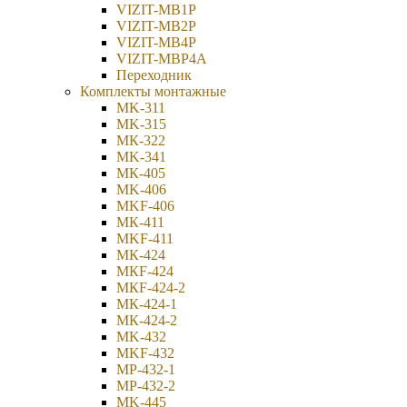
VIZIT-MB1P
VIZIT-MB2Р
VIZIT-MB4P
VIZIT-МВP4A
Переходник
Комплекты монтажные
MK-311
MK-315
МК-322
MK-341
МК-405
MK-406
MKF-406
МК-411
MKF-411
МК-424
МКF-424
МКF-424-2
МК-424-1
МК-424-2
MK-432
MKF-432
МР-432-1
МР-432-2
MK-445