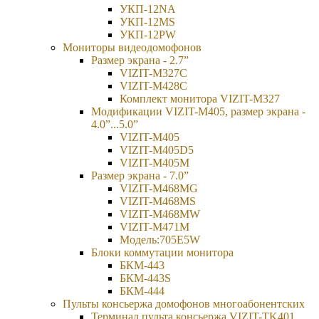
УКП-12NA
УКП-12MS
УКП-12PW
Мониторы видеодомофонов
Размер экрана - 2.7”
VIZIT-M327C
VIZIT-M428C
Комплект монитора VIZIT-M327
Модификации VIZIT-M405, размер экрана -
4.0”...5.0”
VIZIT-M405
VIZIT-M405D5
VIZIT-M405М
Размер экрана - 7.0”
VIZIT-M468MG
VIZIT-M468MS
VIZIT-M468MW
VIZIT-M471M
Модель:705Е5W
Блоки коммутации монитора
БКМ-443
БКМ-443S
БКМ-444
Пульты консьержа домофонов многоабонентских
Терминал пульта консьержа VIZIT-TK401