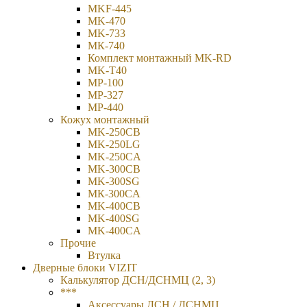
MKF-445
MK-470
MK-733
МК-740
Комплект монтажный MK-RD
MK-T40
MP-100
MP-327
MP-440
Кожух монтажный
MK-250CB
MK-250LG
MK-250CA
MK-300CB
MK-300SG
МК-300СA
MK-400CB
MK-400SG
MK-400CA
Прочие
Втулка
Дверные блоки VIZIT
Калькулятор ДСН/ДСНМЦ (2, 3)
***
Аксессуары ДСН / ДСНМЦ