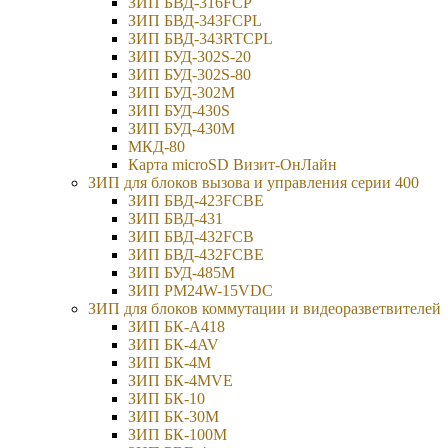
ЗИП БВД-316FCP
ЗИП БВД-343FCPL
ЗИП БВД-343RTCPL
ЗИП БУД-302S-20
ЗИП БУД-302S-80
ЗИП БУД-302М
ЗИП БУД-430S
ЗИП БУД-430M
МКД-80
Карта microSD Визит-ОнЛайн
ЗИП для блоков вызова и управления серии 400
ЗИП БВД-423FCBE
ЗИП БВД-431
ЗИП БВД-432FCB
ЗИП БВД-432FCBE
ЗИП БУД-485М
ЗИП РМ24W-15VDC
ЗИП для блоков коммутации и видеоразветвителей
ЗИП БК-А418
ЗИП БК-4AV
ЗИП БК-4М
ЗИП БК-4MVE
ЗИП БК-10
ЗИП БК-30М
ЗИП БК-100М