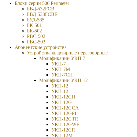
Блоки серии 500 Perimeter
БВД-532FCB
БВД-533FCBE
БУД-585
БК-501
БК-502
РВС-502
РВС-503
Абонентские устройства
Устройства квартирные переговорные
Модификации УКП-7
УКП-7
УКП-7М
УКП-7CH
Модификации УКП-12
УКП-12
УКП-12-1
УКП-12CH
УКП-12G
УКП-12GCA
УКП-12GPI
УКП-12GTR
УКП-12GWE
УКП-12GR
УКП-12М