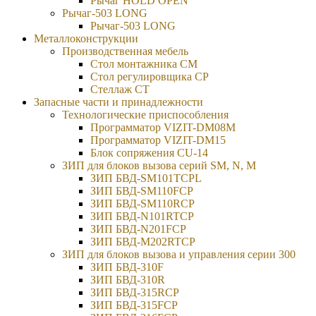
Рычаг HOLD OPEN
Рычаг-503 LONG
Рычаг-503 LONG
Металлоконструкции
Производственная мебель
Стол монтажника СМ
Стол регулировщика СР
Стеллаж СТ
Запасные части и принадлежности
Технологические приспособления
Программатор VIZIT-DM08M
Программатор VIZIT-DM15
Блок сопряжения CU-14
ЗИП для блоков вызова серий SM, N, M
ЗИП БВД-SM101TCPL
ЗИП БВД-SM110FCP
ЗИП БВД-SM110RCP
ЗИП БВД-N101RTCP
ЗИП БВД-N201FCP
ЗИП БВД-M202RTCP
ЗИП для блоков вызова и управления серии 300
ЗИП БВД-310F
ЗИП БВД-310R
ЗИП БВД-315RCP
ЗИП БВД-315FCP