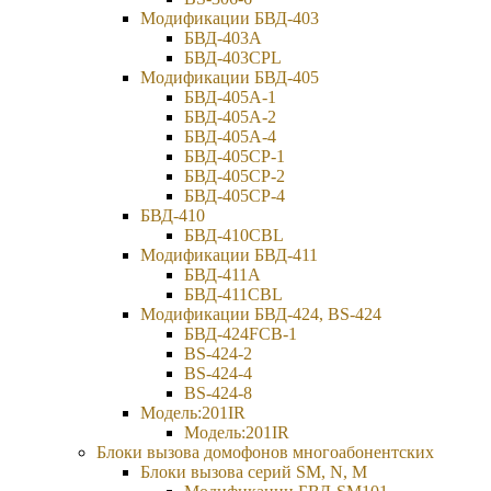
Модификации БВД-403
БВД-403A
БВД-403CPL
Модификации БВД-405
БВД-405А-1
БВД-405А-2
БВД-405А-4
БВД-405CP-1
БВД-405CP-2
БВД-405CP-4
БВД-410
БВД-410CBL
Модификации БВД-411
БВД-411A
БВД-411CBL
Модификации БВД-424, BS-424
БВД-424FCB-1
BS-424-2
BS-424-4
BS-424-8
Модель:201IR
Модель:201IR
Блоки вызова домофонов многоабонентских
Блоки вызова серий SM, N, M