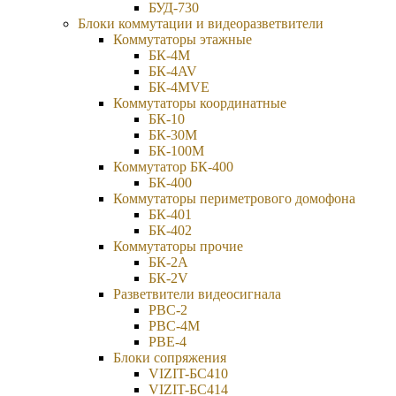
БУД-730
Блоки коммутации и видеоразветвители
Коммутаторы этажные
БК-4М
БК-4AV
БК-4МVE
Коммутаторы координатные
БК-10
БК-30М
БК-100М
Коммутатор БК-400
БК-400
Коммутаторы периметрового домофона
БК-401
БК-402
Коммутаторы прочие
БК-2А
БК-2V
Разветвители видеосигнала
РВС-2
РВС-4М
РВЕ-4
Блоки сопряжения
VIZIT-БС410
VIZIT-БС414