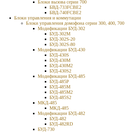
Блоки вызова серии 700
БВД-733FCBE2
БВД-740FCBE2
Блоки управления и коммутации
Блоки управления домофона серии 300, 400, 700
Модификации БУД-302
БУД-302М
БУД-302S-20
БУД-302S-80
Модификации БУД-430
БУД-430S
БУД-430M
БУД-430M2
БУД-430S2
Модификации БУД-485
БУД-485P
БУД-485М
БУД-485M2
БУД-485S2
МКД-485
МКД-485
Модификации БУД-482
БУД-482
БУД-482RD
БУД-730