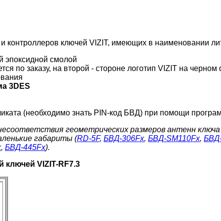
и контроллеров ключей VIZIT, имеющих в наименовании лит
й эпоксидной смолой
тся по заказу, на второй - стороне логотип VIZIT на черном
ования
ма 3DES
иката (необходимо знать PIN-код БВД) при помощи програ
а несоответствия геометрических размеров антенн ключ
аленькие габариты (
RD-5
F
,
БВД-306Fx
,
БВД-SM110Fx
,
БВД
x
,
БВД-445Fx
).
 ключей VIZIT-RF7.3