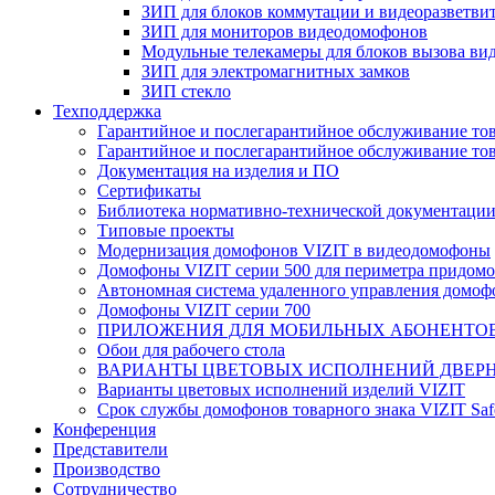
ЗИП для блоков коммутации и видеоразветви
ЗИП для мониторов видеодомофонов
Модульные телекамеры для блоков вызова в
ЗИП для электромагнитных замков
ЗИП стекло
Техподдержка
Гарантийное и послегарантийное обслуживание тов
Гарантийное и послегарантийное обслуживание тов
Документация на изделия и ПО
Сертификаты
Библиотека нормативно-технической документаци
Типовые проекты
Модернизация домофонов VIZIT в видеодомофоны
Домофоны VIZIT серии 500 для периметра придомо
Автономная система удаленного управления домо
Домофоны VIZIT серии 700
ПРИЛОЖЕНИЯ ДЛЯ МОБИЛЬНЫХ АБОНЕНТО
Обои для рабочего стола
ВАРИАНТЫ ЦВЕТОВЫХ ИСПОЛНЕНИЙ ДВЕРН
Варианты цветовых исполнений изделий VIZIT
Срок службы домофонов товарного знака VIZIT Sa
Конференция
Представители
Производство
Сотрудничество