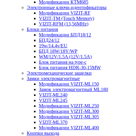
Модификации КТМ685
Электронные ключи-идентификаторы
Модификации VIZIT-RF
VIZIT-TM (Touch Memory)
VIZIT-RFM (13,56MHz)
Блоки питания
Модификации БПД18/12
БПД24/12
19w/14.4v/EU
БПД 18W/18V/WP
WM/12V/1.5A (12V/1.5A)
Блок питания на type-c
Блок питания HDR-30-15MW
Электромеханические защелки
Замки электромагнитные
Модификации VIZIT-ML150
Замок электромагнитный ML180
VIZIT-ML240
VIZIT-ML245
Модификации VIZIT-ML250
Модификации VIZIT-ML300
Модификации VIZIT-ML305
VIZIT-ML370
Модификации VIZIT-ML400
Кнопки выхода