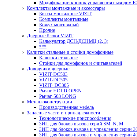
Модификации кнопок управления выходом E
Комплекты монтажные и аксессуары
Боксы монтажные VIZIT
Комплекты монтажные
Кожух монтажный
Прочие
Дверные блоки VIZIT
Калькулятор ДСН/ДСНМЦ (2, 3)
***
Калитки стальные и стойки домофонные
Калитки стальные
Стойки для домофонов и считывателей
Доводчики дверные
VIZIT-DC503
VIZIT-DC505
VIZIT- DC305
Рычаг HOLD OPEN
Рычаг-503 LONG
Металлоконструкции
Производственная мебель
Запасные части и принадлежности
Технологические приспособления
ЗИП для блоков вызова серий SM, N, M
ЗИП для блоков вызова и управления серии 3
ЗИП для блоков вызова и управления серии 4