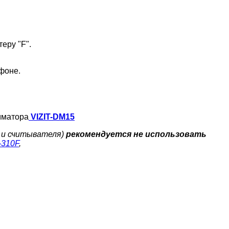
еру "F".
 фоне.
мматора
VIZIT-DM15
а и считывателя)
рекомендуется не использовать
-310F
,