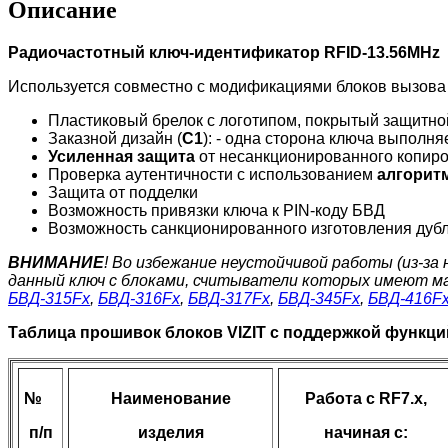
Описание
Радиочастотный ключ-идентификатор RFID-13.56MHz
Используется совместно с модификациями блоков вызова 
Пластиковый брелок с логотипом, покрытый защитно
Заказной дизайн (
С1
): - одна сторона ключа выполняе
Усиленная защита
от несанкционированного копир
Проверка аутентичности с использованием
алгорит
Защита от подделки
Возможность привязки ключа к PIN-коду БВД
Возможность санкционированного изготовления дубл
ВНИМАНИЕ
! Во избежание неустойчивой работы (из-з
данный ключ с блоками, считыватели которых имеют м
БВД-315Fх
,
БВД-316Fx
,
БВД-317Fx
,
БВД-345Fx
,
БВД-416F
Таблица прошивок блоков VIZIT с поддержкой функций
№
Наименование
Работа с RF7.х,
п/п
изделия
начиная с: