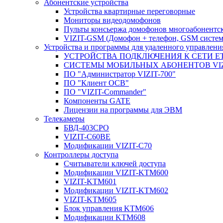
Абонентские устройства
Устройства квартирные переговорные
Мониторы видеодомофонов
Пульты консьержа домофонов многоабонентс
VIZIT-GSM (Домофон + телефон, GSM систем
Устройства и программы для удаленного управления
УСТРОЙСТВА ПОДКЛЮЧЕНИЯ К СЕТИ E
CИСТЕМЫ МОБИЛЬНЫХ АБОНЕНТОВ VIZ
ПО "Администратор VIZIT-700"
ПО "Клиент ОСВ"
ПО "VIZIT-Commander"
Компоненты GATE
Лицензии на программы для ЭВМ
Телекамеры
БВД-403СРО
VIZIT-С60BE
Модификации VIZIT-C70
Контроллеры доступа
Считыватели ключей доступа
Модификации VIZIT-KTM600
VIZIT-KTM601
Модификации VIZIT-KTM602
VIZIT-KTM605
Блок управления KTM606
Модификации KTM608