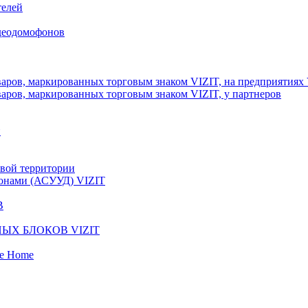
телей
идеодомофонов
аров, маркированных торговым знаком VIZIT, на предприятиях
аров, маркированных торговым знаком VIZIT, у партнеров
и
вой территории
фонами (АСУУД) VIZIT
В
ЫХ БЛОКОВ VIZIT
fe Home