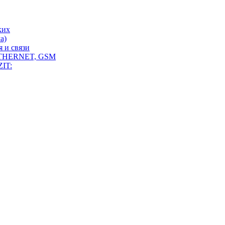
ких
а)
 и связи
THERNET, GSM
IT: