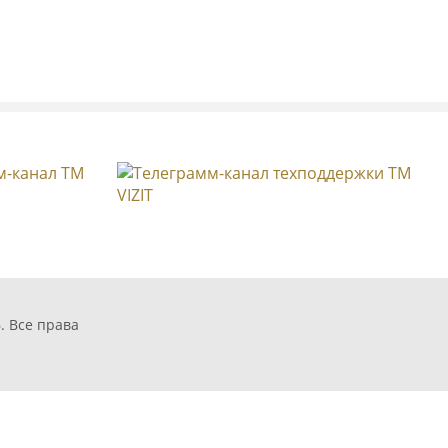
. Все права
БВД-316RCP
Вернуться в раздел
МОДИФИКАЦИИ БВД-