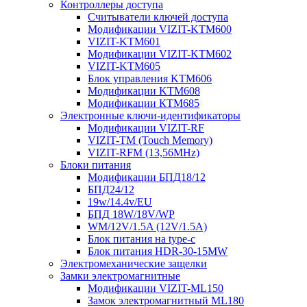
Контроллеры доступа
Считыватели ключей доступа
Модификации VIZIT-KTM600
VIZIT-KTM601
Модификации VIZIT-KTM602
VIZIT-KTM605
Блок управления KTM606
Модификации KTM608
Модификации КТМ685
Электронные ключи-идентификаторы
Модификации VIZIT-RF
VIZIT-TM (Touch Memory)
VIZIT-RFM (13,56MHz)
Блоки питания
Модификации БПД18/12
БПД24/12
19w/14.4v/EU
БПД 18W/18V/WP
WM/12V/1.5A (12V/1.5A)
Блок питания на type-c
Блок питания HDR-30-15MW
Электромеханические защелки
Замки электромагнитные
Модификации VIZIT-ML150
Замок электромагнитный ML180