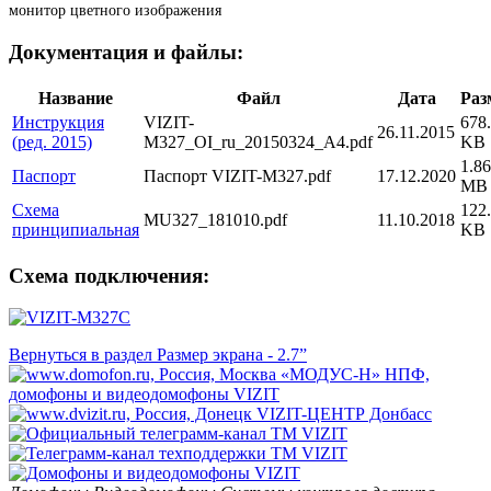
монитор цветного изображения
Документация и файлы:
Название
Файл
Дата
Раз
Инструкция
VIZIT-
678
26.11.2015
(ред. 2015)
M327_OI_ru_20150324_A4.pdf
KB
1.86
Паспорт
Паспорт VIZIT-M327.pdf
17.12.2020
MB
Схема
122
МU327_181010.pdf
11.10.2018
принципиальная
KB
Схема подключения:
Вернуться в раздел Размер экрана - 2.7”