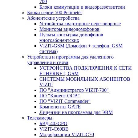
700
Блоки коммутации и видеоразветвители
Блоки серии 500 Perimeter
Абонентские устройства
Устройства квартирные переговорные
Мониторы видеодомофонов
Пульты консьержа домофонов
многоабонентских
VIZIT-GSM (Домофон + телефон, GSM
система)
Устройства и программы для удаленного
управления и связи
УСТРОЙСТВА ПОДКЛЮЧЕНИЯ К СЕТИ
ETHERNET, GSM
CИСТЕМЫ МОБИЛЬНЫХ АБОНЕНТОВ
VIZIT:
ПО "Администратор VIZIT-700"
ПО "Клиент ОСВ"
ПО "VIZIT-Commander"
Компоненты GATE
Лицензии на программы для ЭВМ
Телекамеры
БВД-403СРО
VIZIT-С60BE
Модификации VIZIT-C70