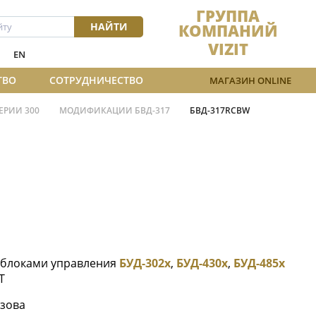
ГРУППА
НАЙТИ
КОМПАНИЙ
VIZIT
EN
ТВО
СОТРУДНИЧЕСТВО
МАГАЗИН ONLINE
ЕРИИ 300
МОДИФИКАЦИИ БВД-317
БВД-317RCBW
с блоками управления
БУД-302х
,
БУД-430х
,
БУД-485х
T
ызова