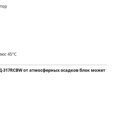
атор
люс 45°С
-317RCBW от атмосферных осадков блок может