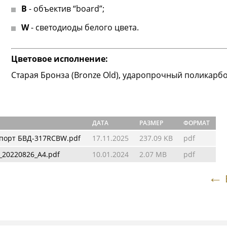
B
- объектив “board”;
W
- светодиоды белого цвета.
Цветовое исполнение:
Старая Бронза (Bronze Old), ударопрочный поликарбо
ДАТА
РАЗМЕР
ФОРМАТ
спорт БВД-317RCBW.pdf
17.11.2025
237.09 KB
pdf
_20220826_A4.pdf
10.01.2024
2.07 MB
pdf