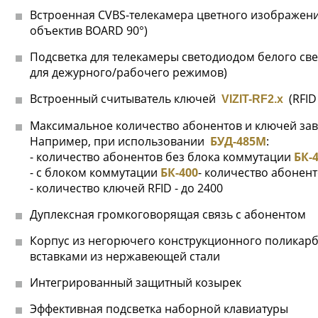
Встроенная CVBS-телекамера цветного изображения (
объектив BOARD 90°)
Подсветка для телекамеры светодиодом белого св
для дежурного/рабочего режимов)
Встроенный считыватель ключей
(RFID
VIZIT-RF2.x
Максимальное количество абонентов и ключей зав
Например, при использовании
БУД-485М
:
- количество абонентов без блока коммутации
БК-
- с блоком коммутации
БК-400
- количество абонент
- количество ключей RFID - до 2400
Дуплексная громкоговорящая связь с абонентом
Корпус из негорючего конструкционного поликар
вставками из нержавеющей стали
Интегрированный защитный козырек
Эффективная подсветка наборной клавиатуры