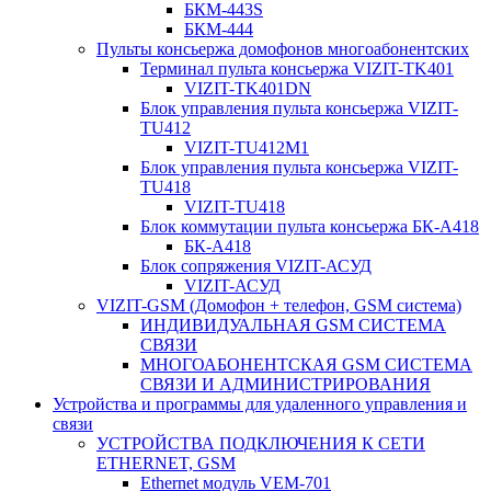
БКМ-443S
БКМ-444
Пульты консьержа домофонов многоабонентских
Терминал пульта консьержа VIZIT-TK401
VIZIT-TK401DN
Блок управления пульта консьержа VIZIT-
TU412
VIZIT-TU412M1
Блок управления пульта консьержа VIZIT-
TU418
VIZIT-TU418
Блок коммутации пульта консьержа БК-А418
БК-А418
Блок сопряжения VIZIT-АСУД
VIZIT-АСУД
VIZIT-GSM (Домофон + телефон, GSM система)
ИНДИВИДУАЛЬНАЯ GSM СИСТЕМА
СВЯЗИ
МНОГОАБОНЕНТСКАЯ GSM СИСТЕМА
СВЯЗИ И АДМИНИСТРИРОВАНИЯ
Устройства и программы для удаленного управления и
связи
УСТРОЙСТВА ПОДКЛЮЧЕНИЯ К СЕТИ
ETHERNET, GSM
Ethernet модуль VEM-701