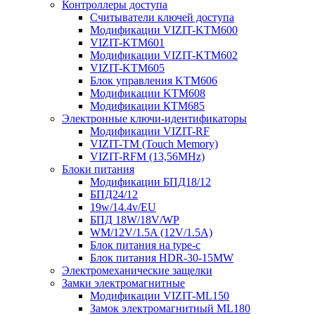
Контроллеры доступа
Считыватели ключей доступа
Модификации VIZIT-KTM600
VIZIT-KTM601
Модификации VIZIT-KTM602
VIZIT-KTM605
Блок управления KTM606
Модификации KTM608
Модификации КТМ685
Электронные ключи-идентификаторы
Модификации VIZIT-RF
VIZIT-TM (Touch Memory)
VIZIT-RFM (13,56MHz)
Блоки питания
Модификации БПД18/12
БПД24/12
19w/14.4v/EU
БПД 18W/18V/WP
WM/12V/1.5A (12V/1.5A)
Блок питания на type-c
Блок питания HDR-30-15MW
Электромеханические защелки
Замки электромагнитные
Модификации VIZIT-ML150
Замок электромагнитный ML180