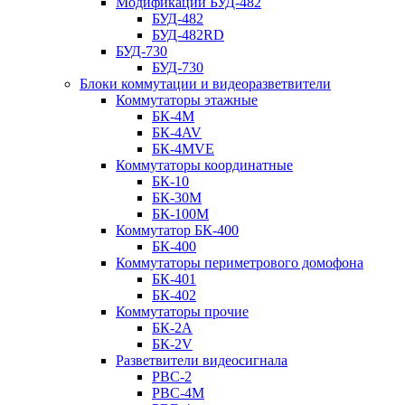
Модификации БУД-482
БУД-482
БУД-482RD
БУД-730
БУД-730
Блоки коммутации и видеоразветвители
Коммутаторы этажные
БК-4М
БК-4AV
БК-4МVE
Коммутаторы координатные
БК-10
БК-30М
БК-100М
Коммутатор БК-400
БК-400
Коммутаторы периметрового домофона
БК-401
БК-402
Коммутаторы прочие
БК-2А
БК-2V
Разветвители видеосигнала
РВС-2
РВС-4М