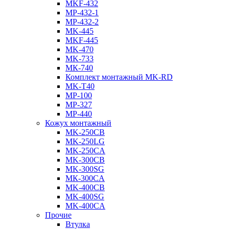
MKF-432
МР-432-1
МР-432-2
MK-445
MKF-445
MK-470
MK-733
МК-740
Комплект монтажный MK-RD
MK-T40
MP-100
MP-327
MP-440
Кожух монтажный
MK-250CB
MK-250LG
MK-250CA
MK-300CB
MK-300SG
МК-300СA
MK-400CB
MK-400SG
MK-400CA
Прочие
Втулка