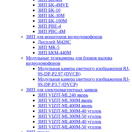
ЗИП БК-4MVE
ЗИП БК-10
ЗИП БК-30М
ЗИП БК-100М
ЗИП РВЕ-4
ЗИП РВС-4M
ЗИП для мониторов видеодомофонов
Дисплей M428C
ЗИП МК-5
ЗИП БКМ-440M
Модульные телекамеры для блоков вызова
видеодомофонов
Модульная камера цветного изображения RJ-
9S-DP-P2.97 (DVCB)
Модульная камера цветного изображения RJ-
9S-DP-P3.7 (DVCP)
ЗИП для электромагнитных замков
ЗИП VIZIT-ML240 якорь
ЗИП VIZIT-ML300M якорь
ЗИП VIZIT-ML400M якорь
ЗИП VIZIT-ML300M-40 уголок
ЗИП VIZIT-ML300M-50 уголок
ЗИП VIZIT-ML400M-40 уголок
ЗИП VIZIT-ML400M-50 уголок