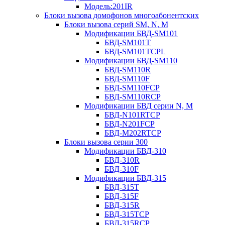
Модель:201IR
Блоки вызова домофонов многоабонентских
Блоки вызова серий SM, N, M
Модификации БВД-SM101
БВД-SM101T
БВД-SM101TCPL
Модификации БВД-SM110
БВД-SM110R
БВД-SM110F
БВД-SM110FCP
БВД-SM110RCP
Модификации БВД серии N, M
БВД-N101RTCP
БВД-N201FCP
БВД-М202RTCP
Блоки вызова серии 300
Модификации БВД-310
БВД-310R
БВД-310F
Модификации БВД-315
БВД-315Т
БВД-315F
БВД-315R
БВД-315TCP
БВД-315RCP