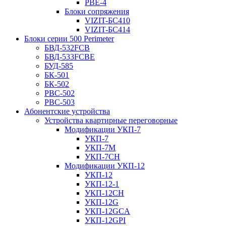
РВЕ-4
Блоки сопряжения
VIZIT-БС410
VIZIT-БС414
Блоки серии 500 Perimeter
БВД-532FCB
БВД-533FCBE
БУД-585
БК-501
БК-502
РВС-502
РВС-503
Абонентские устройства
Устройства квартирные переговорные
Модификации УКП-7
УКП-7
УКП-7М
УКП-7CH
Модификации УКП-12
УКП-12
УКП-12-1
УКП-12CH
УКП-12G
УКП-12GCA
УКП-12GPI