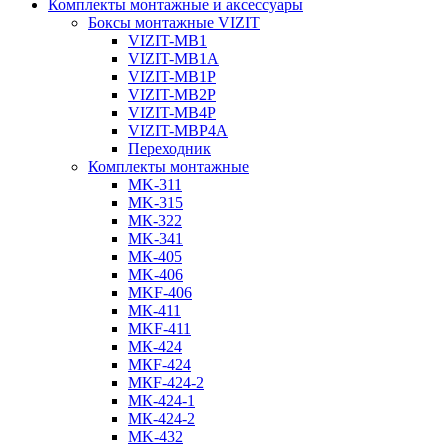
Комплекты монтажные и аксессуары
Боксы монтажные VIZIT
VIZIT-MB1
VIZIT-MB1A
VIZIT-MB1P
VIZIT-MB2Р
VIZIT-MB4P
VIZIT-МВP4A
Переходник
Комплекты монтажные
MK-311
MK-315
МК-322
MK-341
МК-405
MK-406
MKF-406
МК-411
MKF-411
МК-424
МКF-424
МКF-424-2
МК-424-1
МК-424-2
MK-432