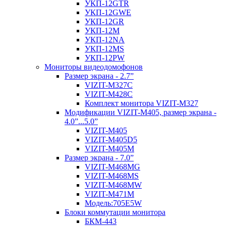
УКП-12GTR
УКП-12GWE
УКП-12GR
УКП-12М
УКП-12NA
УКП-12MS
УКП-12PW
Мониторы видеодомофонов
Размер экрана - 2.7”
VIZIT-M327C
VIZIT-M428C
Комплект монитора VIZIT-M327
Модификации VIZIT-M405, размер экрана -
4.0”...5.0”
VIZIT-M405
VIZIT-M405D5
VIZIT-M405М
Размер экрана - 7.0”
VIZIT-M468MG
VIZIT-M468MS
VIZIT-M468MW
VIZIT-M471M
Модель:705Е5W
Блоки коммутации монитора
БКМ-443