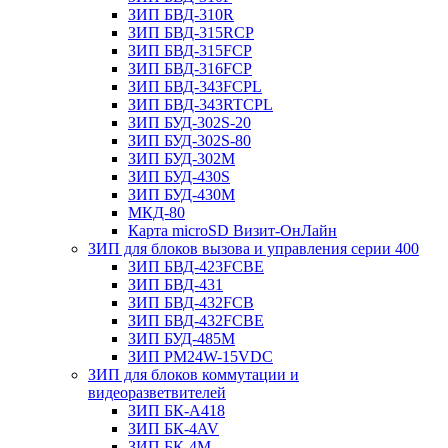
ЗИП БВД-310R
ЗИП БВД-315RCP
ЗИП БВД-315FCP
ЗИП БВД-316FCP
ЗИП БВД-343FCPL
ЗИП БВД-343RTCPL
ЗИП БУД-302S-20
ЗИП БУД-302S-80
ЗИП БУД-302М
ЗИП БУД-430S
ЗИП БУД-430M
МКД-80
Карта microSD Визит-ОнЛайн
ЗИП для блоков вызова и управления серии 400
ЗИП БВД-423FCBE
ЗИП БВД-431
ЗИП БВД-432FCB
ЗИП БВД-432FCBE
ЗИП БУД-485М
ЗИП РМ24W-15VDC
ЗИП для блоков коммутации и
видеоразветвителей
ЗИП БК-А418
ЗИП БК-4AV
ЗИП БК-4М