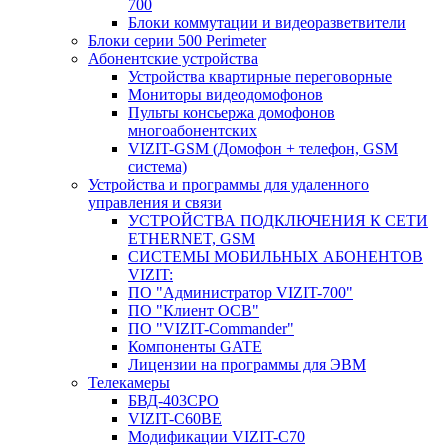
700
Блоки коммутации и видеоразветвители
Блоки серии 500 Perimeter
Абонентские устройства
Устройства квартирные переговорные
Мониторы видеодомофонов
Пульты консьержа домофонов
многоабонентских
VIZIT-GSM (Домофон + телефон, GSM
система)
Устройства и программы для удаленного
управления и связи
УСТРОЙСТВА ПОДКЛЮЧЕНИЯ К СЕТИ
ETHERNET, GSM
CИСТЕМЫ МОБИЛЬНЫХ АБОНЕНТОВ
VIZIT:
ПО "Администратор VIZIT-700"
ПО "Клиент ОСВ"
ПО "VIZIT-Commander"
Компоненты GATE
Лицензии на программы для ЭВМ
Телекамеры
БВД-403СРО
VIZIT-С60BE
Модификации VIZIT-C70