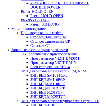
VIZIT-DC305S ARCTIC COMPACT
DOUBLE POWER
Рычаг HOLD OPEN
Рычаг HOLD OPEN
Рычаг-503 LONG
Рычаг-503 LONG
Металлоконструкции
Производственная мебель
Стол монтажника СМ
Стол регулировщика СР
Стеллаж СТ
Запасные части и принадлежности
Технологические приспособления
Программатор VIZIT-DM08M
Программатор VIZIT-DM15
Блок сопряжения CU-14
ЗИП для блоков вызова серий SM, N, M
ЗИП БВД-SM101TCPL
ЗИП БВД-SM110FCP
ЗИП БВД-SM110RCP
ЗИП БВД-N101RTCP
ЗИП БВД-N201FCP
ЗИП БВД-M202RTCP
ЗИП для блоков вызова и управления серии 300
ЗИП БВД-310F