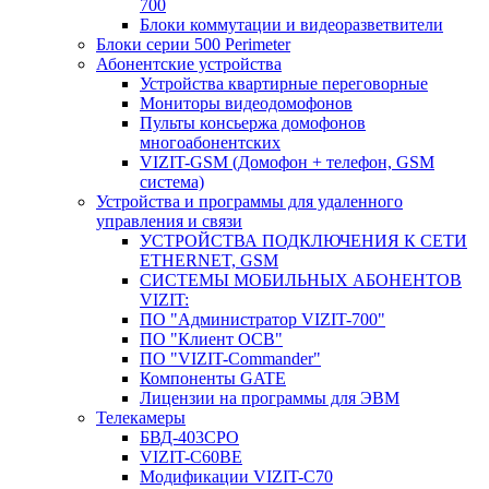
700
Блоки коммутации и видеоразветвители
Блоки серии 500 Perimeter
Абонентские устройства
Устройства квартирные переговорные
Мониторы видеодомофонов
Пульты консьержа домофонов
многоабонентских
VIZIT-GSM (Домофон + телефон, GSM
система)
Устройства и программы для удаленного
управления и связи
УСТРОЙСТВА ПОДКЛЮЧЕНИЯ К СЕТИ
ETHERNET, GSM
CИСТЕМЫ МОБИЛЬНЫХ АБОНЕНТОВ
VIZIT:
ПО "Администратор VIZIT-700"
ПО "Клиент ОСВ"
ПО "VIZIT-Commander"
Компоненты GATE
Лицензии на программы для ЭВМ
Телекамеры
БВД-403СРО
VIZIT-С60BE
Модификации VIZIT-C70