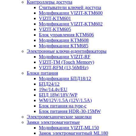
Контроллеры доступа
Считыватели ключей доступа
Модификации VIZIT-KTM600
VIZIT-KTM601
Модификации VIZIT-KTM602
VIZIT-KTM605
Блок управления KTM606
Модификации KTM608
Модификации КТМ685
Электронные ключи-идентификаторы
Модификации VIZIT-RF
VIZIT-TM (Touch Memory)
VIZIT-RFM (13,56MHz)
Блоки питания
Модификации БПД18/12
БПД24/12
19w/14.4v/EU
БПД 18W/18V/WP
WM/12V/1.5A (12V/1.5A)
Блок питания на type-c
Блок питания HDR-30-15MW
Электромеханические защелки
Замки электромагнитные
Модификации VIZIT-ML150
Замок электромагнитный ML180