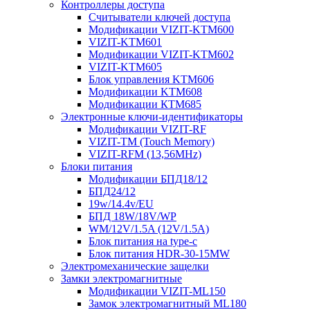
Контроллеры доступа
Считыватели ключей доступа
Модификации VIZIT-KTM600
VIZIT-KTM601
Модификации VIZIT-KTM602
VIZIT-KTM605
Блок управления KTM606
Модификации KTM608
Модификации КТМ685
Электронные ключи-идентификаторы
Модификации VIZIT-RF
VIZIT-TM (Touch Memory)
VIZIT-RFM (13,56MHz)
Блоки питания
Модификации БПД18/12
БПД24/12
19w/14.4v/EU
БПД 18W/18V/WP
WM/12V/1.5A (12V/1.5A)
Блок питания на type-c
Блок питания HDR-30-15MW
Электромеханические защелки
Замки электромагнитные
Модификации VIZIT-ML150
Замок электромагнитный ML180