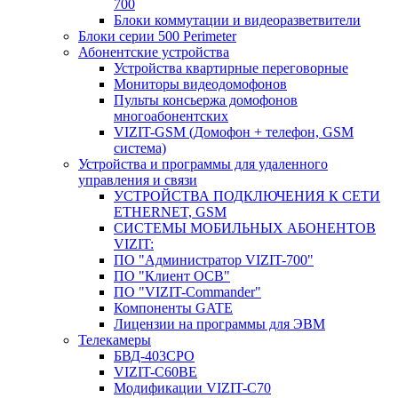
700
Блоки коммутации и видеоразветвители
Блоки серии 500 Perimeter
Абонентские устройства
Устройства квартирные переговорные
Мониторы видеодомофонов
Пульты консьержа домофонов
многоабонентских
VIZIT-GSM (Домофон + телефон, GSM
система)
Устройства и программы для удаленного
управления и связи
УСТРОЙСТВА ПОДКЛЮЧЕНИЯ К СЕТИ
ETHERNET, GSM
CИСТЕМЫ МОБИЛЬНЫХ АБОНЕНТОВ
VIZIT:
ПО "Администратор VIZIT-700"
ПО "Клиент ОСВ"
ПО "VIZIT-Commander"
Компоненты GATE
Лицензии на программы для ЭВМ
Телекамеры
БВД-403СРО
VIZIT-С60BE
Модификации VIZIT-C70