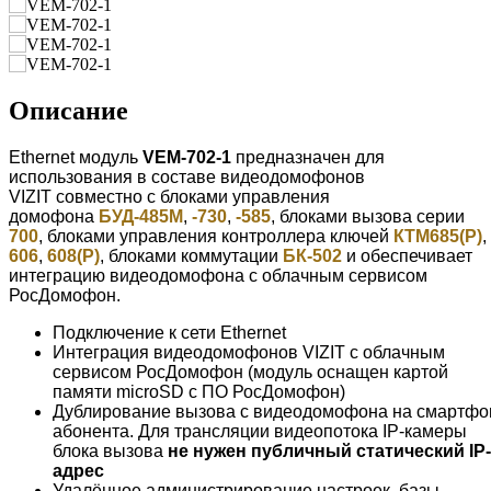
Описание
Ethernet модуль
VEM-702-1
предназначен для
использования в составе видеодомофонов
VIZIT совместно с блоками управления
домофона
БУД-485М
,
-730
,
-585
, блоками вызова серии
700
, блоками управления контроллера ключей
КТМ685(Р)
,
606
,
608(Р)
, блоками коммутации
БК-502
и обеспечивает
интеграцию видеодомофона с облачным сервисом
РосДомофон.
Подключение к сети Ethernet
Интеграция видеодомофонов VIZIT с облачным
сервисом РосДомофон (модуль оснащен картой
памяти microSD с ПО РосДомофон)
Дублирование вызова с видеодомофона на смартфо
абонента. Для трансляции видеопотока IP-камеры
блока вызова
не нужен публичный статический IP-
адрес
Удалённое администрирование настроек, базы