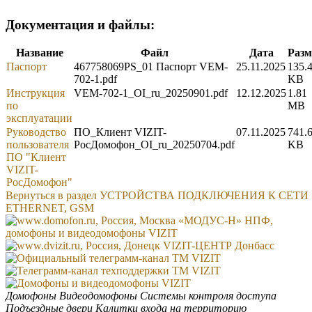
Документация и файлы:
Название
Файл
Дата
Разм
Паспорт
467758069PS_01 Паспорт VEM-
25.11.2025
135.
702-1.pdf
KB
Инструкция
VEM-702-1_OI_ru_20250901.pdf
12.12.2025
1.81
по
MB
эксплуатации
Руководство
ПО_Клиент VIZIT-
07.11.2025
741.
пользователя
РосДомофон_OI_ru_20250704.pdf
KB
ПО "Клиент
VIZIT-
РосДомофон"
Вернуться в раздел УСТРОЙСТВА ПОДКЛЮЧЕНИЯ К СЕТИ
ETHERNET, GSM
Домофоны
Видеодомофоны
Системы контроля доступа
Подъездные двери
Калитки входа на территорию