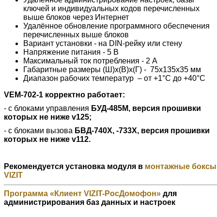
ключей и индивидуальных кодов перечисленных
выше блоков через Интернет
Удалённое обновление программного обеспечения
перечисленных выше блоков
Вариант установки - на DIN-рейку или стену
Напряжение питания - 5 В
Максимальный ток потребления - 2 А
Габаритные размеры (Ш)х(В)х(Г) - 75х135х35 мм
Диапазон рабочих температур – от +1°C до +40°C
VEM-702-1 корректно работает:
- с блоками управления
БУД-485М, версия прошивки
которых не ниже v125;
- с блоками вызова
БВД-740Х, -733Х, версия прошивки
которых не ниже v112.
Рекомендуется установка модуля в
монтажные боксы
VIZIT
Программа «Клиент VIZIT-РосДомофон»
для
администрирования баз данных и настроек