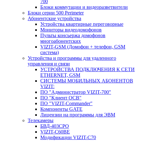
700
Блоки коммутации и видеоразветвители
Блоки серии 500 Perimeter
Абонентские устройства
Устройства квартирные переговорные
Мониторы видеодомофонов
Пульты консьержа домофонов
многоабонентских
VIZIT-GSM (Домофон + телефон, GSM
система)
Устройства и программы для удаленного
управления и связи
УСТРОЙСТВА ПОДКЛЮЧЕНИЯ К СЕТИ
ETHERNET, GSM
CИСТЕМЫ МОБИЛЬНЫХ АБОНЕНТОВ
VIZIT:
ПО "Администратор VIZIT-700"
ПО "Клиент ОСВ"
ПО "VIZIT-Commander"
Компоненты GATE
Лицензии на программы для ЭВМ
Телекамеры
БВД-403СРО
VIZIT-С60BE
Модификации VIZIT-C70