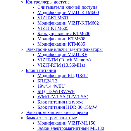
Контроллеры доступа
Считыватели ключей доступа
Модификации VIZIT-KTM600
VIZIT-KTM601
Модификации VIZIT-KTM602
VIZIT-KTM605
Блок управления KTM606
Модификации KTM608
Модификации КТМ685
Электронные ключи-идентификаторы
Модификации VIZIT-RF
VIZIT-TM (Touch Memory)
VIZIT-RFM (13,56MHz)
Блоки питания
Модификации БПД18/12
БПД24/12
19w/14.4v/EU
БПД 18W/18V/WP
WM/12V/1.5A (12V/1.5A)
Блок питания на type-c
Блок питания HDR-30-15MW
Электромеханические защелки
Замки электромагнитные
Модификации VIZIT-ML150
Замок электромагнитный ML180