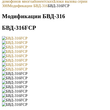
домофонов многоабонентских
Блоки вызова серии
300
Модификации БВД-316
БВД-316FCP
Модификации БВД-316
БВД-316FCP