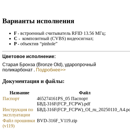
Варианты исполнения
F -
встроенный считыватель RFID 13.56 МГц;
C -
композитный (CVBS) видеосигнал;
P -
объектив “pinhole”
Цветовое исполнение:
Старая Бронза (Bronze Old), ударопрочный
поликарбонат .
Подробнее>>
Документация и файлы:
Название
Файл
Паспорт
465274161PS_05 Паспорт
БВД-316F(FCP_FCPW).pdf
Инструкция по
БВД-316F(FCP_FCPW)_OI_ru_20250110_A4.pd
эксплуатации
Файл прошивки
BVD-316F_V119.zip
(v119)