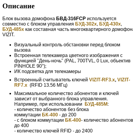
Описание
Блок вызова домофона
БВД-316FCP
используется
совместно с блоком управления
БУД-302x
,
БУД-430x
,
БУД-485x
как составная часть многоквартирного домофон
VIZIT.
Визуальный контроль обстановки перед блоком
вызова
Встроенная телекамера цветного изображения с
функцией "День-ночь" (PAL, 700TVL, 0 Lux, объектив
PINHOLE 90°);
ИК подсветка для телекамеры
Встроенный считыватель ключей
VIZIT-RF3.x
,
VIZIT-
RF7.x
(RFID 13.56 МГц)
Максимальное количество абонентов и ключей
зависит от выбранного блока управления.
Например, при использовании
БУД-485М
:
- количество абонентов без блока
коммутации
БК-400
- до 200
- с блоком коммутации
БК-400
- количество абоненто
до 400
- количество ключей RFID - до 2400