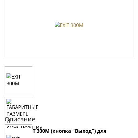
Описание
Кнопка EXIT 300М (кнопка "Выход") для
домофона