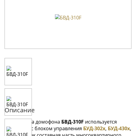
Описание
Блок вызова домофона
БВД-310F
используется
совместно с блоком управления
БУД-302x
,
БУД-430x
,
БУД-485x
как составная часть многоквартирного