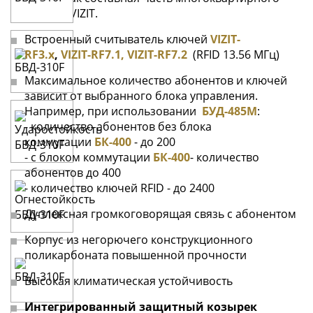
домофона VIZIT.
Встроенный считыватель ключей
VIZIT-
RF3.x
,
VIZIT-RF7.1, VIZIT-RF7.2
(RFID 13.56 МГц)
Максимальное количество абонентов и ключей
зависит от выбранного блока управления.
Например, при использовании
БУД-485М
:
- количество абонентов без блока
коммутации
БК-400
- до 200
- с блоком коммутации
БК-400
- количество
абонентов до 400
- количество ключей RFID - до 2400
Дуплексная громкоговорящая связь с абонентом
Корпус из негорючего конструкционного
поликарбоната повышенной прочности
Высокая климатическая устойчивость
Интегрированный защитный козырек