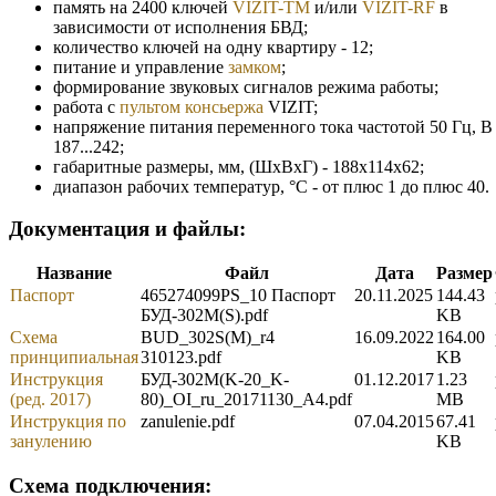
память на 2400 ключей
VIZIT-TM
и/или
VIZIT-RF
в
зависимости от исполнения БВД;
количество ключей на одну квартиру - 12;
питание и управление
замком
;
формирование звуковых сигналов режима работы;
работа с
пультом консьержа
VIZIT;
напряжение питания переменного тока частотой 50 Гц, В 
187...242;
габаритные размеры, мм, (ШхВхГ) - 188х114х62;
диапазон рабочих температур, °C - от плюс 1 до плюс 40.
Документация и файлы:
Название
Файл
Дата
Размер
Паспорт
465274099PS_10 Паспорт
20.11.2025
144.43
БУД-302М(S).pdf
KB
Схема
BUD_302S(M)_r4
16.09.2022
164.00
принципиальная
310123.pdf
KB
Инструкция
БУД-302М(K-20_K-
01.12.2017
1.23
(ред. 2017)
80)_OI_ru_20171130_A4.pdf
MB
Инструкция по
zanulenie.pdf
07.04.2015
67.41
занулению
KB
Схема подключения: