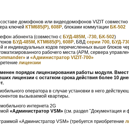
 составе домофонов или видеодомофонов VIZIT совместно
лера ключей
КТМ685(Р)
,
608Р
, блоками коммутации
БК-502
ефон абонента (совместно с
БУД-485М
,
-730
,
БК-502
)
блоков
БУД-485М
,
КТМ685(Р)
,
608Р
, БВД
серии 700
,
БУД-73
ей и индивидуальных кодов перечисленных выше блоков че
оматизированного рабочего места (АРМ, сервера управлен
Commander»
и
«Администратор VIZIT-700»
бретение
лицензии
изменен порядок лицензирования работы модуля. Вмест
вших лицензии с остатком срока действия более 10 дней
т.
обильного оператора в случае установки в него действующи
бонентов вызываемой квартиры.
 мобильного интернета 2G
ммой
«Администратор VSM»
(см. раздел "Документация и
ограммой «Администратор VSM» (требуется приобретение
л