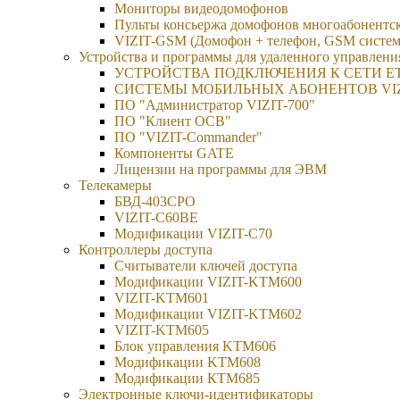
Мониторы видеодомофонов
Пульты консьержа домофонов многоабонентс
VIZIT-GSM (Домофон + телефон, GSM систем
Устройства и программы для удаленного управления
УСТРОЙСТВА ПОДКЛЮЧЕНИЯ К СЕТИ E
CИСТЕМЫ МОБИЛЬНЫХ АБОНЕНТОВ VIZ
ПО "Администратор VIZIT-700"
ПО "Клиент ОСВ"
ПО "VIZIT-Commander"
Компоненты GATE
Лицензии на программы для ЭВМ
Телекамеры
БВД-403СРО
VIZIT-С60BE
Модификации VIZIT-C70
Контроллеры доступа
Считыватели ключей доступа
Модификации VIZIT-KTM600
VIZIT-KTM601
Модификации VIZIT-KTM602
VIZIT-KTM605
Блок управления KTM606
Модификации KTM608
Модификации КТМ685
Электронные ключи-идентификаторы