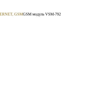
ERNET, GSM
GSM модуль VSM-792