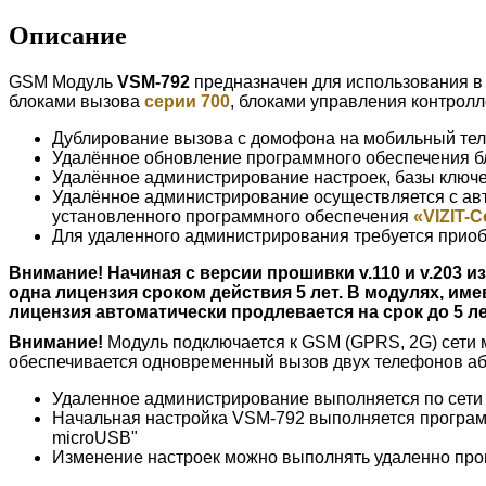
Описание
GSM Модуль
VSM-792
предназначен для использования в
блоками вызова
серии 700
, блоками управления контрол
Дублирование вызова с домофона на мобильный тел
Удалённое обновление программного обеспечения 
Удалённое администрирование настроек, базы ключ
Удалённое администрирование осуществляется с авт
установленного программного обеспечения
«VIZIT-
Для удаленного администрирования требуется прио
Внимание! Начиная с версии прошивки v.110 и v.203 
одна лицензия сроком действия 5 лет. В модулях, име
лицензия автоматически продлевается на срок до 5 ле
Внимание!
Модуль подключается к GSM (GPRS, 2G) сети м
обеспечивается одновременный вызов двух телефонов а
Удаленное администрирование выполняется по сети
Начальная настройка VSM-792 выполняется програ
microUSB"
Изменение настроек можно выполнять удаленно пр