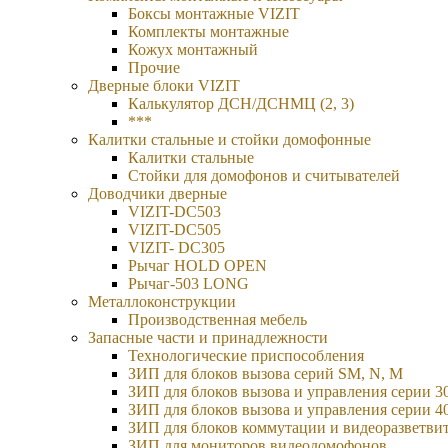
Боксы монтажные VIZIT
Комплекты монтажные
Кожух монтажный
Прочие
Дверные блоки VIZIT
Калькулятор ДСН/ДСНМЦ (2, 3)
***
Калитки стальные и стойки домофонные
Калитки стальные
Стойки для домофонов и считывателей
Доводчики дверные
VIZIT-DC503
VIZIT-DC505
VIZIT- DC305
Рычаг HOLD OPEN
Рычаг-503 LONG
Металлоконструкции
Производственная мебель
Запасные части и принадлежности
Технологические приспособления
ЗИП для блоков вызова серий SM, N, M
ЗИП для блоков вызова и управления серии 3
ЗИП для блоков вызова и управления серии 4
ЗИП для блоков коммутации и видеоразветви
ЗИП для мониторов видеодомофонов