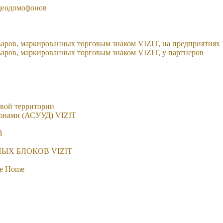
идеодомофонов
аров, маркированных торговым знаком VIZIT, на предприятиях
аров, маркированных торговым знаком VIZIT, у партнеров
и
вой территории
фонами (АСУУД) VIZIT
В
ЫХ БЛОКОВ VIZIT
fe Home