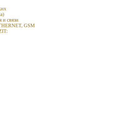
ких
а)
 и связи
THERNET, GSM
IT: