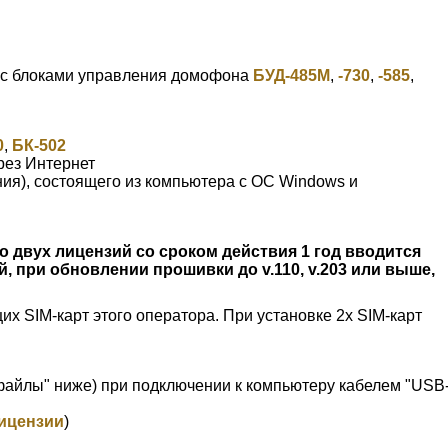
 с блоками управления домофона
БУД-485М
,
-730
,
-585
,
0
,
БК-502
рез Интернет
ия), состоящего из компьютера с ОС Windows и
о двух лицензий со сроком действия 1 год вводится
, при обновлении прошивки до v.110, v.203 или выше,
х SIM-карт этого оператора. При установке 2х SIM-карт
 файлы" ниже) при подключении к компьютеру кабелем "USB
ицензии
)