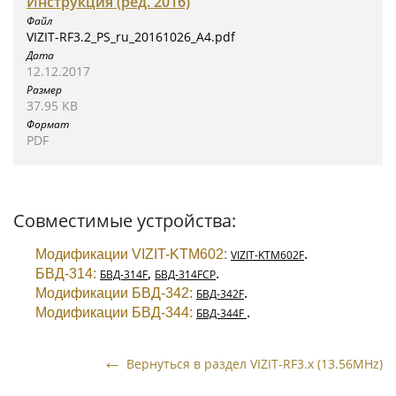
Инструкция (ред. 2016)
VIZIT-RF3.2_PS_ru_20161026_A4.pdf
12.12.2017
37.95 KB
PDF
Совместимые устройства:
.
Модификации VIZIT-KTM602:
VIZIT-KTM602F
,
.
БВД-314:
БВД-314F
БВД-314FCP
.
Модификации БВД-342:
БВД-342F
.
Модификации БВД-344:
БВД-344F
Вернуться в раздел VIZIT-RF3.x (13.56MHz)