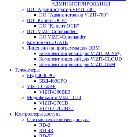
АДМИНИСТРИРОВАНИЯ
ПО "Администратор VIZIT-700"
ПО "Администратор VIZIT-700"
ПО "Клиент ОСВ"
ПО "Клиент ОСВ"
ПО "VIZIT-Commander"
ПО VIZIT-Commander
Компоненты GATE
Лицензии на программы для ЭВМ
Комплект лицензий для VIZIT-АСУУД
Комплект лицензий для VIZIT-CLOUD
Комплект лицензий для VIZIT-GSM
Телекамеры
БВД-403СРО
БВД-403СРО
VIZIT-С60BE
VIZIT-C60BE3
Модификации VIZIT-C70
VIZIT-C70CB
VIZIT-C70CBE2
Контроллеры доступа
Считыватели ключей доступа
RD-2
RD-4R
RD-5F