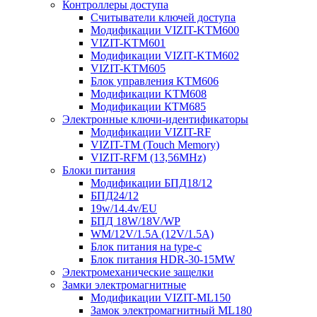
Контроллеры доступа
Считыватели ключей доступа
Модификации VIZIT-KTM600
VIZIT-KTM601
Модификации VIZIT-KTM602
VIZIT-KTM605
Блок управления KTM606
Модификации KTM608
Модификации КТМ685
Электронные ключи-идентификаторы
Модификации VIZIT-RF
VIZIT-TM (Touch Memory)
VIZIT-RFM (13,56MHz)
Блоки питания
Модификации БПД18/12
БПД24/12
19w/14.4v/EU
БПД 18W/18V/WP
WM/12V/1.5A (12V/1.5A)
Блок питания на type-c
Блок питания HDR-30-15MW
Электромеханические защелки
Замки электромагнитные
Модификации VIZIT-ML150
Замок электромагнитный ML180