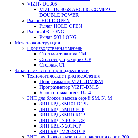
VIZIT- DC305
VIZIT-DC305S ARCTIC COMPACT
DOUBLE POWER
Рычаг HOLD OPEN
Рычаг HOLD OPEN
Рычаг-503 LONG
Рычаг-503 LONG
Металлоконструкции
Производственная мебель
Стол монтажника СМ
Стол регулировщика СР
Стеллаж СТ
Запасные части и принадлежности
Технологические приспособления
Программатор VIZIT-DM08M
Программатор VIZIT-DM15
Блок сопряжения CU-14
ЗИП для блоков вызова серий SM, N, M
ЗИП БВД-SM101TCPL
ЗИП БВД-SM110FCP
ЗИП БВД-SM110RCP
ЗИП БВД-N101RTCP
ЗИП БВД-N201FCP
ЗИП БВД-M202RTCP
ЗИП для блоков вызова и управления серии 300