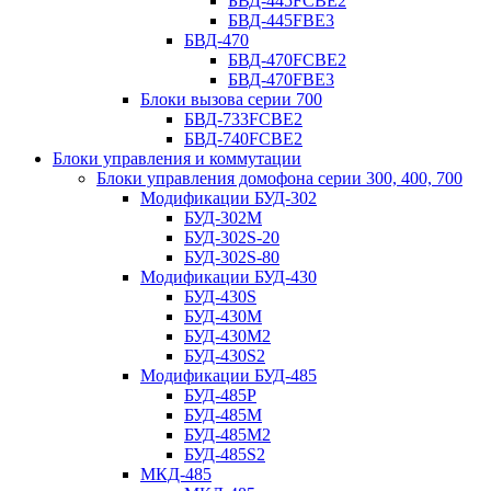
БВД-445FCBE2
БВД-445FBE3
БВД-470
БВД-470FCBE2
БВД-470FBE3
Блоки вызова серии 700
БВД-733FCBE2
БВД-740FCBE2
Блоки управления и коммутации
Блоки управления домофона серии 300, 400, 700
Модификации БУД-302
БУД-302М
БУД-302S-20
БУД-302S-80
Модификации БУД-430
БУД-430S
БУД-430M
БУД-430M2
БУД-430S2
Модификации БУД-485
БУД-485P
БУД-485М
БУД-485M2
БУД-485S2
МКД-485