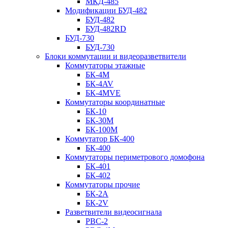
МКД-485
Модификации БУД-482
БУД-482
БУД-482RD
БУД-730
БУД-730
Блоки коммутации и видеоразветвители
Коммутаторы этажные
БК-4М
БК-4AV
БК-4МVE
Коммутаторы координатные
БК-10
БК-30М
БК-100М
Коммутатор БК-400
БК-400
Коммутаторы периметрового домофона
БК-401
БК-402
Коммутаторы прочие
БК-2А
БК-2V
Разветвители видеосигнала
РВС-2