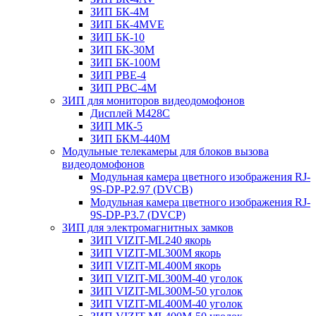
ЗИП БК-4М
ЗИП БК-4MVE
ЗИП БК-10
ЗИП БК-30М
ЗИП БК-100М
ЗИП РВЕ-4
ЗИП РВС-4M
ЗИП для мониторов видеодомофонов
Дисплей M428C
ЗИП МК-5
ЗИП БКМ-440M
Модульные телекамеры для блоков вызова
видеодомофонов
Модульная камера цветного изображения RJ-
9S-DP-P2.97 (DVCB)
Модульная камера цветного изображения RJ-
9S-DP-P3.7 (DVCP)
ЗИП для электромагнитных замков
ЗИП VIZIT-ML240 якорь
ЗИП VIZIT-ML300M якорь
ЗИП VIZIT-ML400M якорь
ЗИП VIZIT-ML300M-40 уголок
ЗИП VIZIT-ML300M-50 уголок
ЗИП VIZIT-ML400M-40 уголок