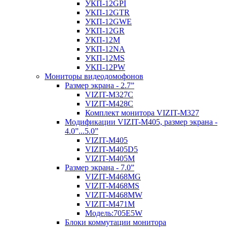
УКП-12GPI
УКП-12GTR
УКП-12GWE
УКП-12GR
УКП-12М
УКП-12NA
УКП-12MS
УКП-12PW
Мониторы видеодомофонов
Размер экрана - 2.7”
VIZIT-M327C
VIZIT-M428C
Комплект монитора VIZIT-M327
Модификации VIZIT-M405, размер экрана -
4.0”...5.0”
VIZIT-M405
VIZIT-M405D5
VIZIT-M405М
Размер экрана - 7.0”
VIZIT-M468MG
VIZIT-M468MS
VIZIT-M468MW
VIZIT-M471M
Модель:705Е5W
Блоки коммутации монитора