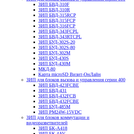
ЗИП БВД-310F
ЗИП БВД-310R
ЗИП БВД-315RCP
ЗИП БВД-315FCP
ЗИП БВД-316FCP
ЗИП БВД-343FCPL
ЗИП БВД-343RTCPL
ЗИП БУД-302S-20
ЗИП БУД-302S-80
ЗИП БУД-302М
ЗИП БУД-430S
ЗИП БУД-430M
МКД-80
Карта microSD Визит-ОнЛайн
ЗИП для блоков вызова и управления серии 400
ЗИП БВД-423FCBE
ЗИП БВД-431
ЗИП БВД-432FCB
ЗИП БВД-432FCBE
ЗИП БУД-485М
ЗИП РМ24W-15VDC
ЗИП для блоков коммутации и
видеоразветвителей
ЗИП БК-А418
ЗИП БК-4AV