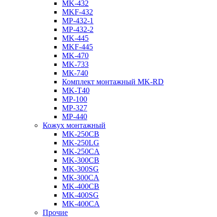
MK-432
MKF-432
МР-432-1
МР-432-2
MK-445
MKF-445
MK-470
MK-733
МК-740
Комплект монтажный MK-RD
MK-T40
MP-100
MP-327
MP-440
Кожух монтажный
MK-250CB
MK-250LG
MK-250CA
MK-300CB
MK-300SG
МК-300СA
MK-400CB
MK-400SG
MK-400CA
Прочие