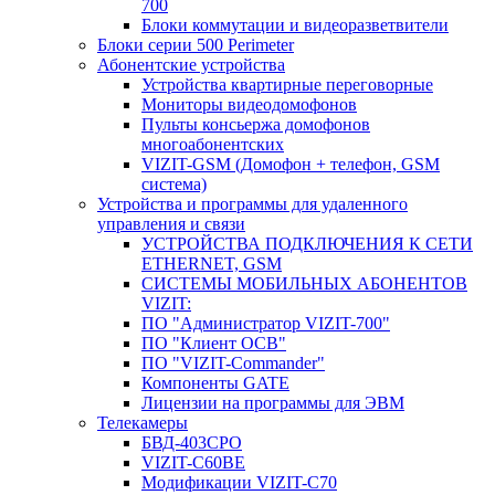
700
Блоки коммутации и видеоразветвители
Блоки серии 500 Perimeter
Абонентские устройства
Устройства квартирные переговорные
Мониторы видеодомофонов
Пульты консьержа домофонов
многоабонентских
VIZIT-GSM (Домофон + телефон, GSM
система)
Устройства и программы для удаленного
управления и связи
УСТРОЙСТВА ПОДКЛЮЧЕНИЯ К СЕТИ
ETHERNET, GSM
CИСТЕМЫ МОБИЛЬНЫХ АБОНЕНТОВ
VIZIT:
ПО "Администратор VIZIT-700"
ПО "Клиент ОСВ"
ПО "VIZIT-Commander"
Компоненты GATE
Лицензии на программы для ЭВМ
Телекамеры
БВД-403СРО
VIZIT-С60BE
Модификации VIZIT-C70