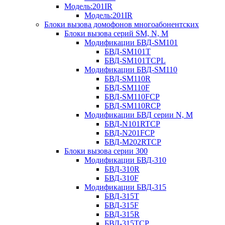
Модель:201IR
Модель:201IR
Блоки вызова домофонов многоабонентских
Блоки вызова серий SM, N, M
Модификации БВД-SM101
БВД-SM101T
БВД-SM101TCPL
Модификации БВД-SM110
БВД-SM110R
БВД-SM110F
БВД-SM110FCP
БВД-SM110RCP
Модификации БВД серии N, M
БВД-N101RTCP
БВД-N201FCP
БВД-М202RTCP
Блоки вызова серии 300
Модификации БВД-310
БВД-310R
БВД-310F
Модификации БВД-315
БВД-315Т
БВД-315F
БВД-315R
БВД-315TCP