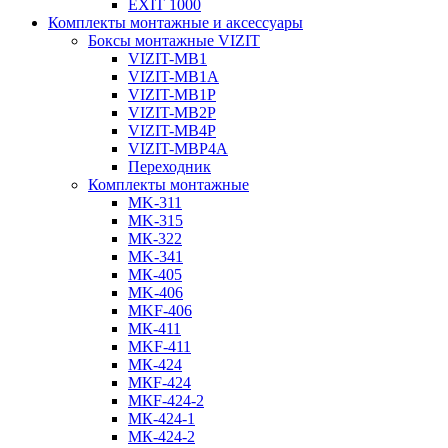
EXIT 1000
Комплекты монтажные и аксессуары
Боксы монтажные VIZIT
VIZIT-MB1
VIZIT-MB1A
VIZIT-MB1P
VIZIT-MB2Р
VIZIT-MB4P
VIZIT-МВP4A
Переходник
Комплекты монтажные
MK-311
MK-315
МК-322
MK-341
МК-405
MK-406
MKF-406
МК-411
MKF-411
МК-424
МКF-424
МКF-424-2
МК-424-1
МК-424-2