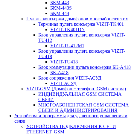
БКМ-443
БКМ-443S
БКМ-444
Пульты консьержа домофонов многоабонентских
Терминал пульта консьержа VIZIT-TK401
VIZIT-TK401DN
Блок управления пульта консьержа VIZIT-
TU412
VIZIT-TU412M1
Блок управления пульта консьержа VIZIT-
TU418
VIZIT-TU418
Блок коммутации пульта консьержа БК-А418
БК-А418
Блок сопряжения VIZIT-АСУД
VIZIT-АСУД
VIZIT-GSM (Домофон + телефон, GSM система)
ИНДИВИДУАЛЬНАЯ GSM СИСТЕМА
СВЯЗИ
МНОГОАБОНЕНТСКАЯ GSM СИСТЕМА
СВЯЗИ И АДМИНИСТРИРОВАНИЯ
Устройства и программы для удаленного управления и
связи
УСТРОЙСТВА ПОДКЛЮЧЕНИЯ К СЕТИ
ETHERNET, GSM