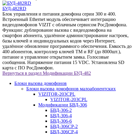
БУД-482RD
Блок управления и питания домофона серии 300 и 400.
Встроенный Ethernet модуль обеспечивает интеграцию
видеодомофонов VIZIT с облачным сервисом РосДомофона.
Функции: дублирование вызова с видеодомофона на
смартфон абонента, удалённое администрирование настроек,
базы ключей и индивидуальных кодов через Интернет,
удалённое обновление программного обеспечения. Емкость до
400 абонентов, контроллер ключей ТМ и RF (до 8000шт.),
питание и управление открытием замка. Голосовые
сообщения. Напряжение питания 15 VDC. Установлена SD
карта с ПО РосДомофон.
Вернуться в раздел
Модификации БУД-482
Блоки вызова домофонов
Блоки вызова домофонов малоабонентских
VIZITOR-203CPL
VIZITOR-203CPL
Модификации БВД-306
БВД-306-2
БВД-306-4
БВД-306-6
БВД-306CP-2
БВД-306CP-4