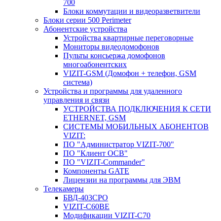
700
Блоки коммутации и видеоразветвители
Блоки серии 500 Perimeter
Абонентские устройства
Устройства квартирные переговорные
Мониторы видеодомофонов
Пульты консьержа домофонов
многоабонентских
VIZIT-GSM (Домофон + телефон, GSM
система)
Устройства и программы для удаленного
управления и связи
УСТРОЙСТВА ПОДКЛЮЧЕНИЯ К СЕТИ
ETHERNET, GSM
CИСТЕМЫ МОБИЛЬНЫХ АБОНЕНТОВ
VIZIT:
ПО "Администратор VIZIT-700"
ПО "Клиент ОСВ"
ПО "VIZIT-Commander"
Компоненты GATE
Лицензии на программы для ЭВМ
Телекамеры
БВД-403СРО
VIZIT-С60BE
Модификации VIZIT-C70