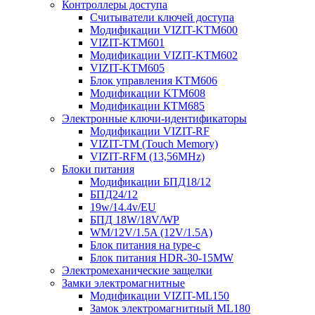
Контроллеры доступа
Считыватели ключей доступа
Модификации VIZIT-KTM600
VIZIT-KTM601
Модификации VIZIT-KTM602
VIZIT-KTM605
Блок управления KTM606
Модификации KTM608
Модификации КТМ685
Электронные ключи-идентификаторы
Модификации VIZIT-RF
VIZIT-TM (Touch Memory)
VIZIT-RFM (13,56MHz)
Блоки питания
Модификации БПД18/12
БПД24/12
19w/14.4v/EU
БПД 18W/18V/WP
WM/12V/1.5A (12V/1.5A)
Блок питания на type-c
Блок питания HDR-30-15MW
Электромеханические защелки
Замки электромагнитные
Модификации VIZIT-ML150
Замок электромагнитный ML180