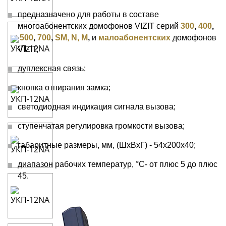
предназначено
для работы в составе
многоабонентских домофонов VIZIT серий
300
,
400
,
500
,
700
,
SM, N, M
,
и
малоабонентских
домофонов
VIZIT;
дуплексная связь;
кнопка отпирания замка;
светодиодная индикация сигнала вызова;
ступенчатая регулировка громкости вызова;
габаритные размеры, мм, (ШхВхГ) - 54х200х40;
диапазон рабочих температур, °C- от плюс 5 до плюс
45.