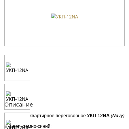
Описание
Устройство квартирное переговорное
УКП-12NA
(
Na
vy)
цвет - темно-синий;