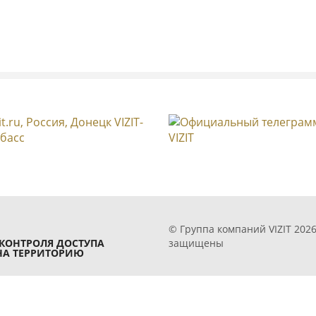
БВД-SM110F
ЦИИ
© Группа компаний VIZIT 2026
защищены
КОНТРОЛЯ ДОСТУПА
УДАЛЕННОГО УПРАВЛЕНИЯ И СВЯЗИ
НА ТЕРРИТОРИЮ
БВД-SM1