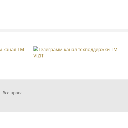
БВД-SM110RCP
. Все права
10FCP