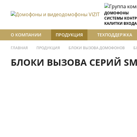
ДОМОФОНЫ
СИСТЕМЫ КОНТР
КАЛИТКИ ВХОДА
О КОМПАНИИ
ПРОДУКЦИЯ
ТЕХПОДДЕРЖКА
ГЛАВНАЯ
ПРОДУКЦИЯ
БЛОКИ ВЫЗОВА ДОМОФОНОВ
Б
БЛОКИ ВЫЗОВА СЕРИЙ SM,
БЛОКИ ВЫЗОВА ДОМОФОНОВ
Модификации БВД-SM101
Блоки вызова домофонов малоабон
Блоки вызова домофонов многоабо
БВД-SM101T
Блоки вызова серий SM, N, M