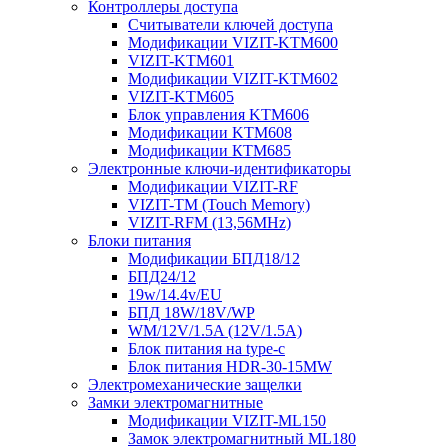
Контроллеры доступа
Считыватели ключей доступа
Модификации VIZIT-KTM600
VIZIT-KTM601
Модификации VIZIT-KTM602
VIZIT-KTM605
Блок управления KTM606
Модификации KTM608
Модификации КТМ685
Электронные ключи-идентификаторы
Модификации VIZIT-RF
VIZIT-TM (Touch Memory)
VIZIT-RFM (13,56MHz)
Блоки питания
Модификации БПД18/12
БПД24/12
19w/14.4v/EU
БПД 18W/18V/WP
WM/12V/1.5A (12V/1.5A)
Блок питания на type-c
Блок питания HDR-30-15MW
Электромеханические защелки
Замки электромагнитные
Модификации VIZIT-ML150
Замок электромагнитный ML180