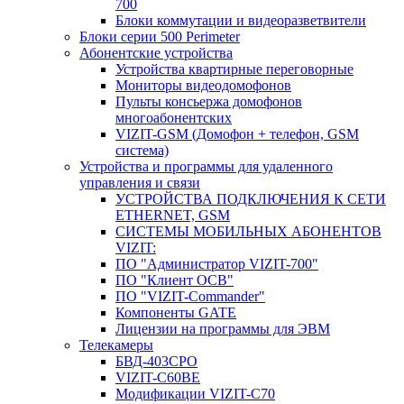
700
Блоки коммутации и видеоразветвители
Блоки серии 500 Perimeter
Абонентские устройства
Устройства квартирные переговорные
Мониторы видеодомофонов
Пульты консьержа домофонов
многоабонентских
VIZIT-GSM (Домофон + телефон, GSM
система)
Устройства и программы для удаленного
управления и связи
УСТРОЙСТВА ПОДКЛЮЧЕНИЯ К СЕТИ
ETHERNET, GSM
CИСТЕМЫ МОБИЛЬНЫХ АБОНЕНТОВ
VIZIT:
ПО "Администратор VIZIT-700"
ПО "Клиент ОСВ"
ПО "VIZIT-Commander"
Компоненты GATE
Лицензии на программы для ЭВМ
Телекамеры
БВД-403СРО
VIZIT-С60BE
Модификации VIZIT-C70