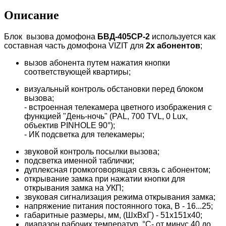
Описание
Блок вызова домофона
БВД-405CP-2
используется как
составная часть домофона VIZIT для
2х абонентов
;
вызов абонента путем нажатия кнопки
соответствующей квартиры;
визуальный контроль обстановки перед блоком
вызова;
- встроенная телекамера цветного изображения с
функцией "День-ночь" (PAL, 700 TVL, 0 Lux,
объектив PINHOLE 90°);
- ИК подсветка для телекамеры;
звуковой контроль посылки вызова;
подсветка именной таблички;
дуплексная громкоговорящая связь с абонентом;
открывание замка при нажатии кнопки для
открывания замка на УКП;
звуковая сигнализация режима открывания замка;
напряжение питания постоянного тока, В - 16...25;
габаритные размеры, мм, (ШхВхГ) - 51х151х40;
диапазон рабочих температур, °C- от минус 40 до