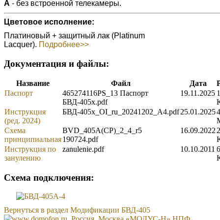
А
- без встроенной телекамеры.
Цветовое исполнение:
Платиновый + защитный лак (Platinum
Lacquer).
Подробнее>>
Документация и файлы:
Название
Файл
Дата
Паспорт
465274116PS_13 Паспорт
19.11.2025
БВД-405x.pdf
Инструкция
БВД-405x_OI_ru_20241202_A4.pdf
25.01.2025
4
(ред. 2024)
Схема
BVD_405A(CP)_2_4_r5
16.09.2022
принципиальная
190724.pdf
Инструкция по
zanulenie.pdf
10.10.2011
занулению
Схема подключения:
Вернуться в раздел Модификации БВД-405