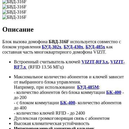
Описание
Блок вызова домофона
БВД-316F
используется совместно с
блоком управления
БУД-302x
,
БУД-430x
,
БУД-485x
как
составная часть многоквартирного домофона VIZIT.
Встроенный считыватель ключей
VIZIT-RF3.x
,
VIZIT-
RF7.x
(RFID 13.56 МГц)
Максимальное количество абонентов и ключей зависит
от выбранного блока управления.
Например, при использовании
БУД-485М
:
- количество абонентов без блока коммутации
БК-400
-
до 200
- с блоком коммутации
БК-400
- количество абонентов
до 400
- количество ключей RFID - до 2400
Дуплексная громкоговорящая связь с абонентом
Высокая климатическая устойчивость
Интегрированный защитный козырек