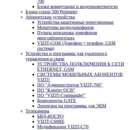
700
Блоки коммутации и видеоразветвители
Блоки серии 500 Perimeter
Абонентские устройства
Устройства квартирные переговорные
Мониторы видеодомофонов
Пульты консьержа домофонов
многоабонентских
VIZIT-GSM (Домофон + телефон, GSM
система)
Устройства и программы для удаленного
управления и связи
УСТРОЙСТВА ПОДКЛЮЧЕНИЯ К СЕТИ
ETHERNET, GSM
CИСТЕМЫ МОБИЛЬНЫХ АБОНЕНТОВ
VIZIT:
ПО "Администратор VIZIT-700"
ПО "Клиент ОСВ"
ПО "VIZIT-Commander"
Компоненты GATE
Лицензии на программы для ЭВМ
Телекамеры
БВД-403СРО
VIZIT-С60BE
Модификации VIZIT-C70