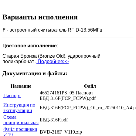
Варианты исполнения
F
- встроенный считыватель RFID-13.56МГц
Цветовое исполнение:
Старая Бронза (Bronze Old), ударопрочный
поликарбонат .
Подробнее>>
Документация и файлы:
Название
Файл
465274161PS_05 Паспорт
Паспорт
БВД-316F(FCP_FCPW).pdf
Инструкция по
БВД-316F(FCP_FCPW)_OI_ru_20250110_A4.p
эксплуатации
Схема
БВД-316F.pdf
принципиальная
Файл прошивки
BVD-316F_V119.zip
v119