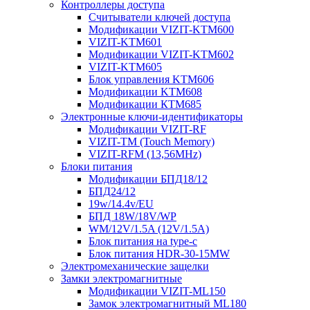
Контроллеры доступа
Считыватели ключей доступа
Модификации VIZIT-KTM600
VIZIT-KTM601
Модификации VIZIT-KTM602
VIZIT-KTM605
Блок управления KTM606
Модификации KTM608
Модификации КТМ685
Электронные ключи-идентификаторы
Модификации VIZIT-RF
VIZIT-TM (Touch Memory)
VIZIT-RFM (13,56MHz)
Блоки питания
Модификации БПД18/12
БПД24/12
19w/14.4v/EU
БПД 18W/18V/WP
WM/12V/1.5A (12V/1.5A)
Блок питания на type-c
Блок питания HDR-30-15MW
Электромеханические защелки
Замки электромагнитные
Модификации VIZIT-ML150
Замок электромагнитный ML180