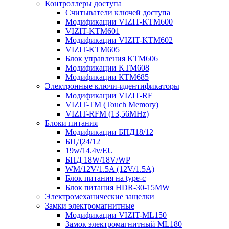
Контроллеры доступа
Считыватели ключей доступа
Модификации VIZIT-KTM600
VIZIT-KTM601
Модификации VIZIT-KTM602
VIZIT-KTM605
Блок управления KTM606
Модификации KTM608
Модификации КТМ685
Электронные ключи-идентификаторы
Модификации VIZIT-RF
VIZIT-TM (Touch Memory)
VIZIT-RFM (13,56MHz)
Блоки питания
Модификации БПД18/12
БПД24/12
19w/14.4v/EU
БПД 18W/18V/WP
WM/12V/1.5A (12V/1.5A)
Блок питания на type-c
Блок питания HDR-30-15MW
Электромеханические защелки
Замки электромагнитные
Модификации VIZIT-ML150
Замок электромагнитный ML180