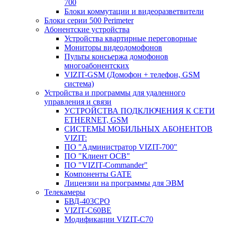
700
Блоки коммутации и видеоразветвители
Блоки серии 500 Perimeter
Абонентские устройства
Устройства квартирные переговорные
Мониторы видеодомофонов
Пульты консьержа домофонов
многоабонентских
VIZIT-GSM (Домофон + телефон, GSM
система)
Устройства и программы для удаленного
управления и связи
УСТРОЙСТВА ПОДКЛЮЧЕНИЯ К СЕТИ
ETHERNET, GSM
CИСТЕМЫ МОБИЛЬНЫХ АБОНЕНТОВ
VIZIT:
ПО "Администратор VIZIT-700"
ПО "Клиент ОСВ"
ПО "VIZIT-Commander"
Компоненты GATE
Лицензии на программы для ЭВМ
Телекамеры
БВД-403СРО
VIZIT-С60BE
Модификации VIZIT-C70