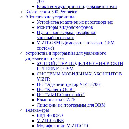
700
Блоки коммутации и видеоразветвители
Блоки серии 500 Perimeter
Абонентские устройства
Устройства квартирные переговорные
Мониторы видеодомофонов
Пульты консьержа домофонов
многоабонентских
VIZIT-GSM (Домофон + телефон, GSM
система)
Устройства и программы для удаленного
управления и связи
УСТРОЙСТВА ПОДКЛЮЧЕНИЯ К СЕТИ
ETHERNET, GSM
CИСТЕМЫ МОБИЛЬНЫХ АБОНЕНТОВ
VIZIT:
ПО "Администратор VIZIT-700"
ПО "Клиент ОСВ"
ПО "VIZIT-Commander"
Компоненты GATE
Лицензии на программы для ЭВМ
Телекамеры
БВД-403СРО
VIZIT-С60BE
Модификации VIZIT-C70