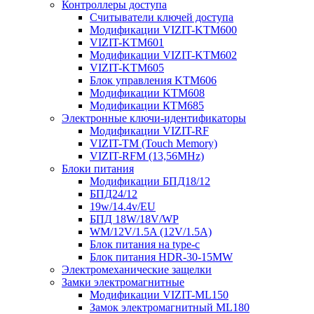
Контроллеры доступа
Считыватели ключей доступа
Модификации VIZIT-KTM600
VIZIT-KTM601
Модификации VIZIT-KTM602
VIZIT-KTM605
Блок управления KTM606
Модификации KTM608
Модификации КТМ685
Электронные ключи-идентификаторы
Модификации VIZIT-RF
VIZIT-TM (Touch Memory)
VIZIT-RFM (13,56MHz)
Блоки питания
Модификации БПД18/12
БПД24/12
19w/14.4v/EU
БПД 18W/18V/WP
WM/12V/1.5A (12V/1.5A)
Блок питания на type-c
Блок питания HDR-30-15MW
Электромеханические защелки
Замки электромагнитные
Модификации VIZIT-ML150
Замок электромагнитный ML180